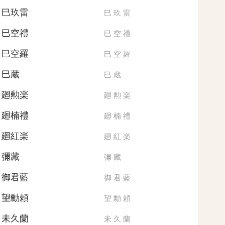
巳玖雷
巳
玖
雷
巳空禮
巳
空
禮
巳空羅
巳
空
羅
巳蔵
巳
蔵
廻勲楽
廻
勲
楽
廻楠禮
廻
楠
禮
廻紅楽
廻
紅
楽
彌藏
彌
藏
御君藍
御
君
藍
望勳頼
望
勳
頼
未久蘭
未
久
蘭