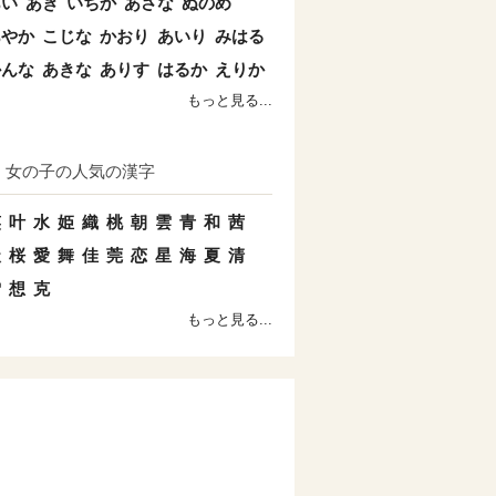
あい
あき
いちか
あさな
ぬのめ
あやか
こじな
かおり
あいり
みはる
かんな
あきな
ありす
はるか
えりか
もっと見る...
女の子の人気の漢字
笑
叶
水
姫
織
桃
朝
雲
青
和
茜
天
桜
愛
舞
佳
莞
恋
星
海
夏
清
雪
想
克
もっと見る...