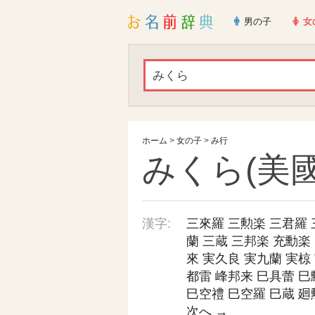
男の子
女
ホーム
>
女の子
>
み行
みくら(美國
漢字:
三來羅
三勲楽
三君羅
蘭
三蔵
三邦楽
充勳楽
來
実久良
実九蘭
実椋
都雷
峰邦来
巳具蕾
巳
巳空禮
巳空羅
巳蔵
廻
次へ →