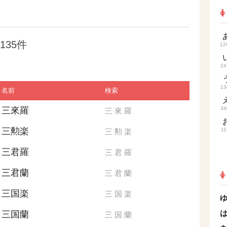
135件
12
24
13
名前
検索
三來羅
34
三
來
羅
三勲楽
11
三
勲
楽
三君羅
三
君
羅
三君蘭
三
君
蘭
三国楽
三
国
楽
三国蘭
三
国
蘭