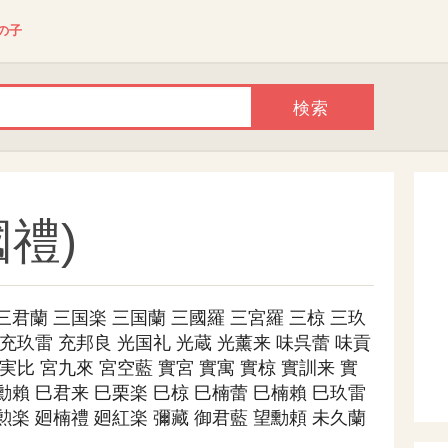
の子
禮)
三君蘭
三国楽
三国蘭
三國羅
三宮羅
三椋
三玖
充玖雷
充邦良
光国礼
光蔵
光薰来
味呉蕾
味貢
実比
宮九來
宮空藍
實宮
實寓
實椋
實訓来
實
勳賴
巳君来
巳栗楽
巳椋
巳楠蕾
巳楠賴
巳玖雷
勲楽
廻楠禮
廻紅楽
彌藏
御君藍
望勳頼
未久蘭