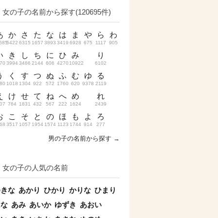
女の子の名前から探す(120695件)
あ
か
さ
た
な
は
ま
や
ら
わ
685
5422
6315
1657
3893
3419
6928
675
1117
905
い
き
し
ち
に
ひ
み
り
70
3994
3466
2144
606
4270
10922
6102
う
く
す
つ
ぬ
ふ
む
ゆ
る
80
1018
1304
922
572
1760
620
9378
2119
え
け
せ
て
ね
へ
め
れ
07
764
1831
432
567
222
1624
2439
お
こ
そ
と
の
ほ
も
よ
ろ
68
3517
1057
1954
1574
1123
1744
914
277
男の子の名前から探す →
女の子の人気の名前
ゆきな
あかり
ひかり
かりな
ひまり
はな
あみ
あいか
ゆずき
あおい