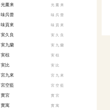
光薰来
光
薰
来
味呉蕾
味
呉
蕾
味貢來
味
貢
來
実久良
実
久
良
実九蘭
実
九
蘭
実椋
実
椋
実比
実
比
宮九來
宮
九
來
宮空藍
宮
空
藍
實宮
實
宮
實寓
實
寓