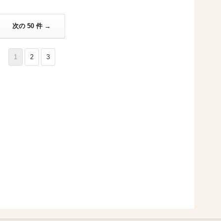
次の 50 件 →
1
2
3