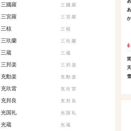
三國羅
三
國
羅
三宮羅
三
宮
羅
三椋
三
椋
三玖蘭
三
玖
蘭
三蔵
三
蔵
三邦楽
三
邦
楽
充勳楽
充
勳
楽
充玖雷
充
玖
雷
充邦良
充
邦
良
光国礼
光
国
礼
光蔵
光
蔵