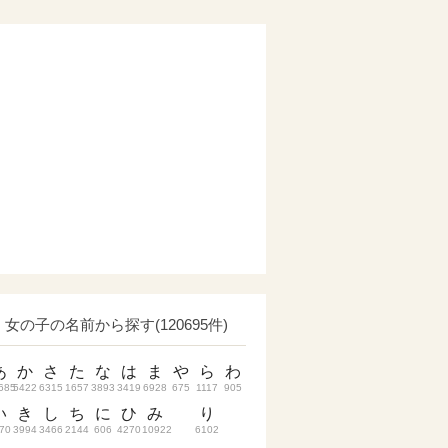
女の子の名前から探す(120695件)
あ
か
さ
た
な
は
ま
や
ら
わ
685
5422
6315
1657
3893
3419
6928
675
1117
905
い
き
し
ち
に
ひ
み
り
70
3994
3466
2144
606
4270
10922
6102