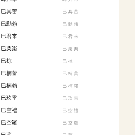
巳具蕾
巳
具
蕾
巳勳賴
巳
勳
賴
巳君来
巳
君
来
巳栗楽
巳
栗
楽
巳椋
巳
椋
巳楠蕾
巳
楠
蕾
巳楠賴
巳
楠
賴
巳玖雷
巳
玖
雷
巳空禮
巳
空
禮
巳空羅
巳
空
羅