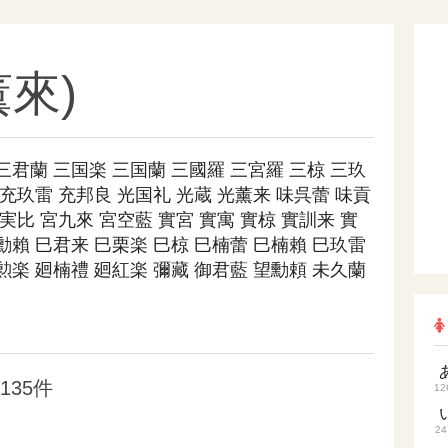
來)
三君蘭
三国楽
三国蘭
三國羅
三宮羅
三椋
三玖
充玖雷
充邦良
光国礼
光蔵
光薰来
味呉蕾
味貢
実比
宮九來
宮空藍
實宮
實寓
實椋
實訓来
實
勳賴
巳君来
巳栗楽
巳椋
巳楠蕾
巳楠賴
巳玖雷
勲楽
廻楠禮
廻紅楽
彌藏
御君藍
望勳頼
未久蘭
135件
12
24