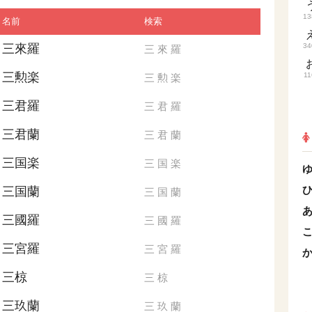
13
名前
検索
三來羅
34
三
來
羅
三勲楽
11
三
勲
楽
三君羅
三
君
羅
三君蘭
三
君
蘭
三国楽
三
国
楽
三国蘭
三
国
蘭
三國羅
三
國
羅
三宮羅
三
宮
羅
三椋
三
椋
三玖蘭
三
玖
蘭