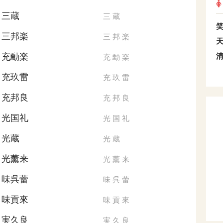
三蔵
三
蔵
三邦楽
三
邦
楽
充勳楽
充
勳
楽
充玖雷
充
玖
雷
充邦良
充
邦
良
光国礼
光
国
礼
光蔵
光
蔵
光薰来
光
薰
来
味呉蕾
味
呉
蕾
味貢來
味
貢
來
実久良
実
久
良