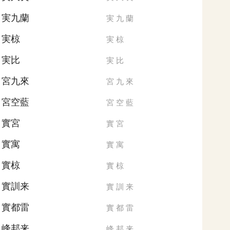
実九蘭
実
九
蘭
実椋
実
椋
実比
実
比
宮九來
宮
九
來
宮空藍
宮
空
藍
實宮
實
宮
實寓
實
寓
實椋
實
椋
實訓来
實
訓
来
實都雷
實
都
雷
峰邦来
峰
邦
来