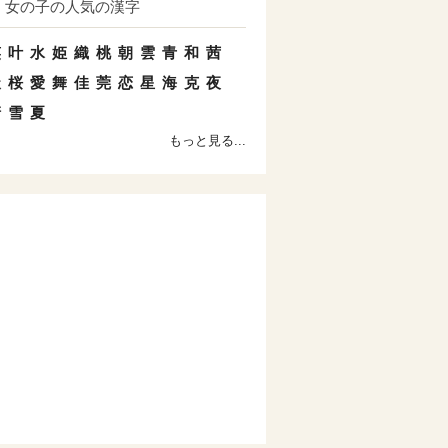
女の子の人気の漢字
笑
叶
水
姫
織
桃
朝
雲
青
和
茜
天
桜
愛
舞
佳
莞
恋
星
海
克
夜
清
雪
夏
もっと見る...