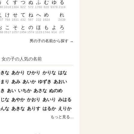
う
く
す
つ
ぬ
ふ
む
ゆ
る
80
1018
1304
922
572
1760
620
9378
2119
え
け
せ
て
ね
へ
め
れ
07
764
1831
432
567
222
1624
2439
お
こ
そ
と
の
ほ
も
よ
ろ
68
3517
1057
1954
1574
1123
1744
914
277
男の子の名前から探す →
女の子の人気の名前
ゆきな
あかり
ひかり
かりな
はな
ひまり
あみ
あいか
ゆずき
あおい
あき
あい
いちか
あさな
ぬのめ
こじな
あやか
かおり
あいり
みはる
かんな
あきな
ありす
はるか
えりか
もっと見る...