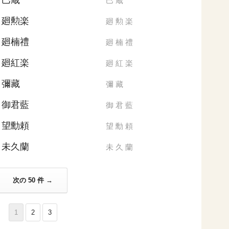
巳蔵
巳
蔵
廻勲楽
廻
勲
楽
廻楠禮
廻
楠
禮
廻紅楽
廻
紅
楽
彌藏
彌
藏
御君藍
御
君
藍
望勳頼
望
勳
頼
未久蘭
未
久
蘭
次の 50 件 →
1
2
3