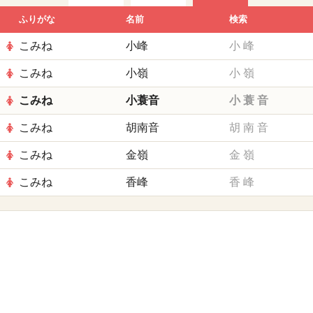
ふりがな
名前
検索
こみね
小峰
小
峰
こみね
小嶺
小
嶺
こみね
小蓑音
小
蓑
音
こみね
胡南音
胡
南
音
こみね
金嶺
金
嶺
こみね
香峰
香
峰