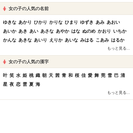
女の子の人気の名前
ゆきな
あかり
ひかり
かりな
ひまり
ゆずき
あみ
あおい
あいか
あき
あい
あさな
あやか
はな
ぬのめ
かおり
いちか
かんな
あきな
あいり
えりか
あいな
みはる
こあみ
はるか
もっと見る...
女の子の人気の漢字
叶
笑
水
姫
桃
織
朝
天
茜
青
和
桜
佳
愛
舞
莞
雪
巴
清
星
夜
恋
雲
夏
海
もっと見る...