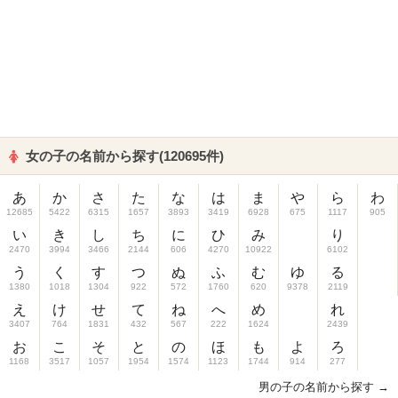
女の子の名前から探す(120695件)
あ
か
さ
た
な
は
ま
や
ら
わ
12685
5422
6315
1657
3893
3419
6928
675
1117
905
い
き
し
ち
に
ひ
み
り
2470
3994
3466
2144
606
4270
10922
6102
う
く
す
つ
ぬ
ふ
む
ゆ
る
1380
1018
1304
922
572
1760
620
9378
2119
え
け
せ
て
ね
へ
め
れ
3407
764
1831
432
567
222
1624
2439
お
こ
そ
と
の
ほ
も
よ
ろ
1168
3517
1057
1954
1574
1123
1744
914
277
男の子の名前から探す →