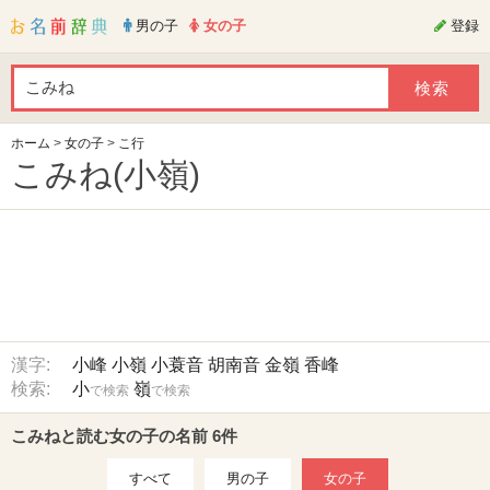
男の子
女の子
登録
ホーム
>
女の子
>
こ行
こみね(小嶺)
漢字:
小峰
小嶺
小蓑音
胡南音
金嶺
香峰
検索:
小
嶺
で検索
で検索
こみねと読む女の子の名前 6件
すべて
男の子
女の子