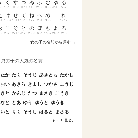
う
く
す
つ
ぬ
ふ
む
ゆ
る
53
1046
1108
1147
210
2105
800
4515
562
え
け
せ
て
ね
へ
め
れ
31
1859
1814
1546
222
261
306
1449
お
こ
そ
と
の
ほ
も
よ
ろ
05
2826
2710
4476
2008
654
1567
2684
240
女の子の名前から探す →
男の子の人気の名前
ゆたか
たく
そうじ
あきとも
たかし
あおい
あきら
きよし
つかさ
こうじ
あきと
かんじ
たつ
まさき
こうき
ひなと
とあ
ゆう
ゆうと
ゆうき
かいと
りく
そうし
はると
まさる
もっと見る...