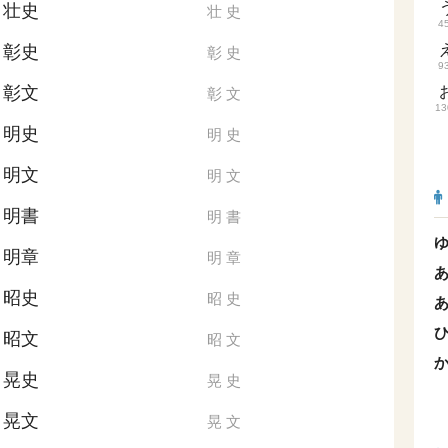
壮史
壮
史
4
彰史
彰
史
9
彰文
彰
文
13
明史
明
史
明文
明
文
明書
明
書
明章
明
章
昭史
昭
史
昭文
昭
文
晃史
晃
史
晃文
晃
文