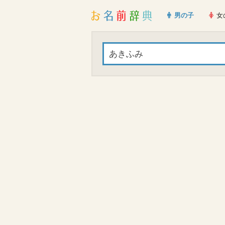
男の子
女