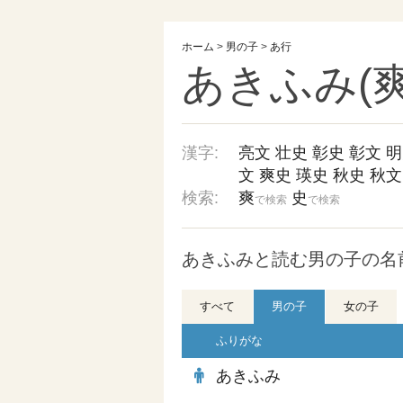
ホーム
>
男の子
>
あ行
あきふみ(爽
漢字:
亮文
壮史
彰史
彰文
明
文
爽史
瑛史
秋史
秋文
検索:
爽
史
で検索
で検索
あきふみと読む男の子の名前
すべて
男の子
女の子
ふりがな
あきふみ