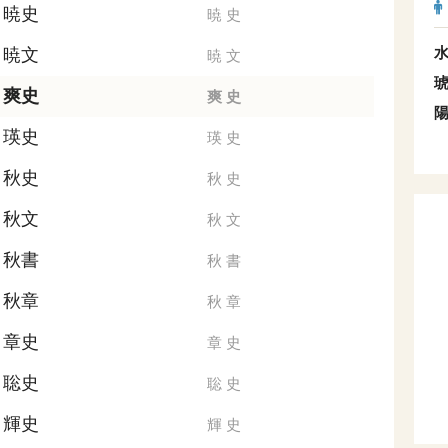
暁史
暁
史
暁文
暁
文
爽史
爽
史
瑛史
瑛
史
秋史
秋
史
秋文
秋
文
秋書
秋
書
秋章
秋
章
章史
章
史
聡史
聡
史
輝史
輝
史