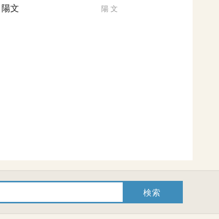
陽文
陽
文