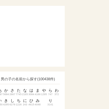
男の子の名前から探す(100438件)
あ
か
さ
た
な
は
ま
や
ら
わ
97
5684
2867
7745
2165
3084
4166
1295
747
372
い
き
し
ち
に
ひ
み
り
50
4295
6279
1226
243
4615
4048
3141