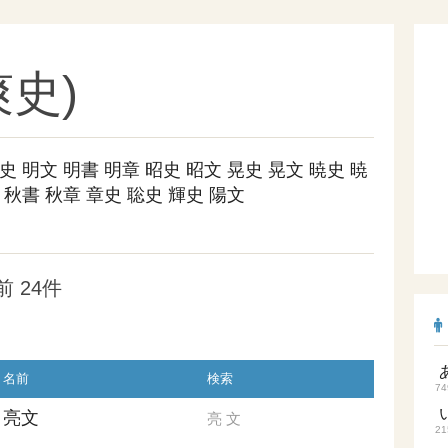
史)
史
明文
明書
明章
昭史
昭文
晃史
晃文
暁史
暁
秋書
秋章
章史
聡史
輝史
陽文
 24件
名前
検索
74
亮文
亮
文
21