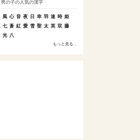
男の子の人気の漢字
水
風
心
音
夜
日
幸
羽
速
時
姫
琥
七
蒼
紅
愛
雪
聖
太
英
双
藤
陽
光
八
もっと見る...