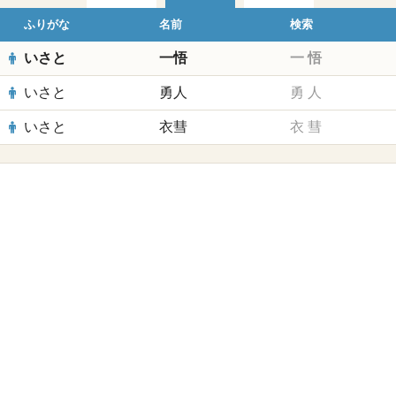
ふりがな
名前
検索
いさと
一悟
一
悟
いさと
勇人
勇
人
いさと
衣彗
衣
彗