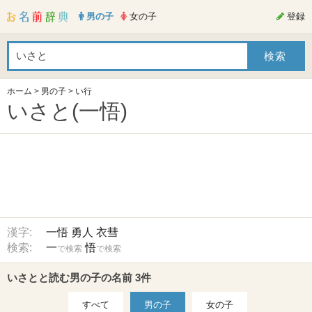
男の子
女の子
登録
ホーム
>
男の子
>
い行
いさと(一悟)
漢字:
一悟
勇人
衣彗
検索:
一
悟
で検索
で検索
いさとと読む男の子の名前 3件
すべて
男の子
女の子