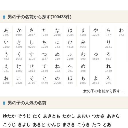
男の子の名前から探す(100438件)
あ
か
さ
た
な
は
ま
や
ら
わ
7497
5684
2867
7745
2165
3084
4166
1295
747
372
い
き
し
ち
に
ひ
み
り
2150
4295
6279
1226
243
4615
4048
3141
う
く
す
つ
ぬ
ふ
む
ゆ
る
453
1046
1108
1147
210
2105
800
4515
562
え
け
せ
て
ね
へ
め
れ
931
1859
1814
1546
222
261
306
1449
お
こ
そ
と
の
ほ
も
よ
ろ
1305
2826
2710
4476
2008
654
1567
2684
240
女の子の名前から探す →
男の子の人気の名前
ゆたか
そうじ
たく
あきとも
たかし
あおい
つかさ
あきら
こうじ
きよし
あきと
かんじ
まさき
こうき
たつ
とあ