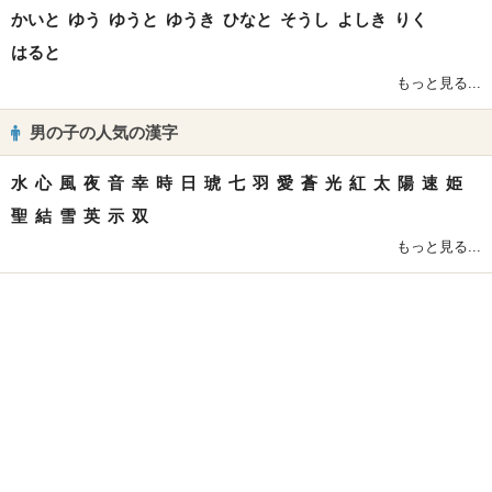
かいと
ゆう
ゆうと
ゆうき
ひなと
そうし
よしき
りく
はると
もっと見る...
男の子の人気の漢字
水
心
風
夜
音
幸
時
日
琥
七
羽
愛
蒼
光
紅
太
陽
速
姫
聖
結
雪
英
示
双
もっと見る...