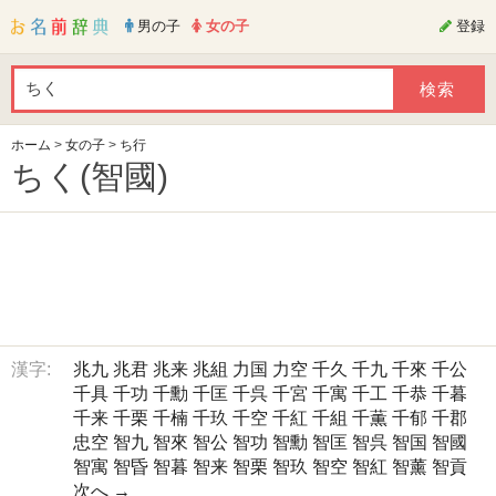
男の子
女の子
登録
ホーム
>
女の子
>
ち行
ちく(智國)
漢字:
兆九
兆君
兆来
兆組
力国
力空
千久
千九
千來
千公
千具
千功
千勳
千匡
千呉
千宮
千寓
千工
千恭
千暮
千来
千栗
千楠
千玖
千空
千紅
千組
千薫
千郁
千郡
忠空
智九
智來
智公
智功
智勳
智匡
智呉
智国
智國
智寓
智昏
智暮
智来
智栗
智玖
智空
智紅
智薰
智貢
次へ →