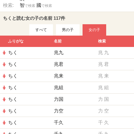
検索:
智
國
で検索
で検索
ちくと読む女の子の名前 117件
すべて
男の子
女の子
ふりがな
名前
検索
ちく
兆九
兆
九
ちく
兆君
兆
君
ちく
兆来
兆
来
ちく
兆組
兆
組
ちく
力国
力
国
ちく
力空
力
空
ちく
千久
千
久