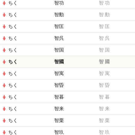
ちく
智功
智
功
ちく
智勳
智
勳
ちく
智匡
智
匡
ちく
智呉
智
呉
ちく
智国
智
国
ちく
智國
智
國
ちく
智寓
智
寓
ちく
智昏
智
昏
ちく
智暮
智
暮
ちく
智来
智
来
ちく
智栗
智
栗
ちく
智玖
智
玖