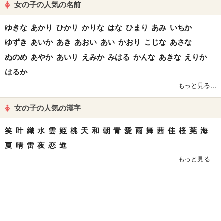
女の子の人気の名前
ゆきな
あかり
ひかり
かりな
はな
ひまり
あみ
いちか
ゆずき
あいか
あき
あおい
あい
かおり
こじな
あさな
ぬのめ
あやか
あいり
えみか
みはる
かんな
あきな
えりか
はるか
もっと見る...
女の子の人気の漢字
笑
叶
織
水
雲
姫
桃
天
和
朝
青
愛
雨
舞
茜
佳
桜
莞
海
夏
晴
雷
夜
恋
進
もっと見る...