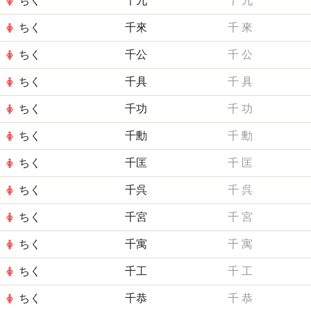
ちく
千九
千
九
ちく
千來
千
來
ちく
千公
千
公
ちく
千具
千
具
ちく
千功
千
功
ちく
千勳
千
勳
ちく
千匡
千
匡
ちく
千呉
千
呉
ちく
千宮
千
宮
ちく
千寓
千
寓
ちく
千工
千
工
ちく
千恭
千
恭