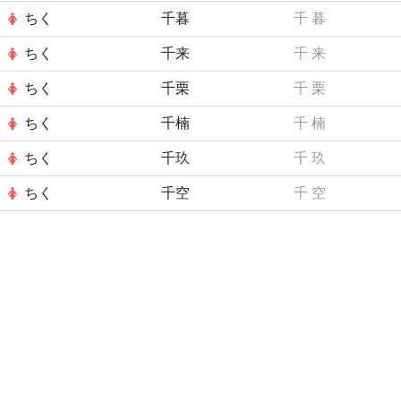
ちく
千暮
千
暮
ちく
千来
千
来
ちく
千栗
千
栗
ちく
千楠
千
楠
ちく
千玖
千
玖
ちく
千空
千
空