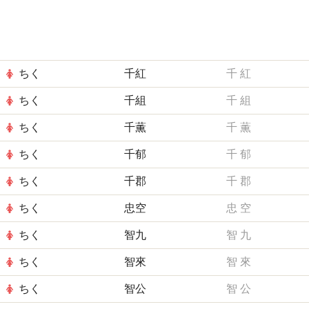
ちく
千紅
千
紅
ちく
千組
千
組
ちく
千薫
千
薫
ちく
千郁
千
郁
ちく
千郡
千
郡
ちく
忠空
忠
空
ちく
智九
智
九
ちく
智來
智
來
ちく
智公
智
公