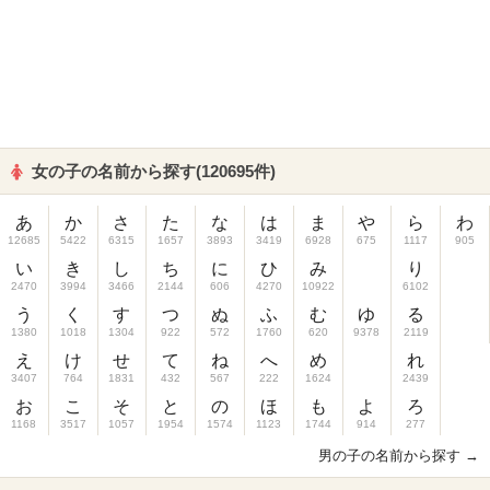
女の子の名前から探す(120695件)
あ
か
さ
た
な
は
ま
や
ら
わ
12685
5422
6315
1657
3893
3419
6928
675
1117
905
い
き
し
ち
に
ひ
み
り
2470
3994
3466
2144
606
4270
10922
6102
う
く
す
つ
ぬ
ふ
む
ゆ
る
1380
1018
1304
922
572
1760
620
9378
2119
え
け
せ
て
ね
へ
め
れ
3407
764
1831
432
567
222
1624
2439
お
こ
そ
と
の
ほ
も
よ
ろ
1168
3517
1057
1954
1574
1123
1744
914
277
男の子の名前から探す →