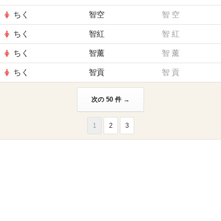
ちく
智空
智
空
ちく
智紅
智
紅
ちく
智薰
智
薰
ちく
智貢
智
貢
次の 50 件 →
1
2
3