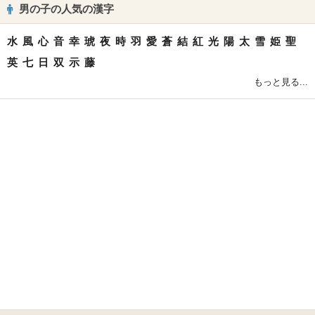
男の子の人気の漢字
水
風
心
音
幸
琥
夜
時
羽
愛
蒼
結
紅
光
陽
太
雪
姫
聖
英
七
日
双
示
藤
もっと見る...