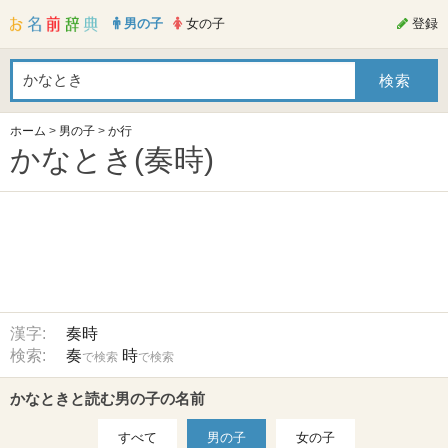
男の子
女の子
登録
ホーム
>
男の子
>
か行
かなとき(奏時)
漢字:
奏時
検索:
奏
時
で検索
で検索
かなときと読む男の子の名前
すべて
男の子
女の子