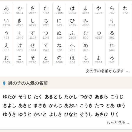
あ
か
さ
た
な
は
ま
や
ら
わ
7497
5684
2867
7745
2165
3084
4166
1295
747
372
い
き
し
ち
に
ひ
み
り
2150
4295
6279
1226
243
4615
4048
3141
う
く
す
つ
ぬ
ふ
む
ゆ
る
453
1046
1108
1147
210
2105
800
4515
562
え
け
せ
て
ね
へ
め
れ
931
1859
1814
1546
222
261
306
1449
お
こ
そ
と
の
ほ
も
よ
ろ
1305
2826
2710
4476
2008
654
1567
2684
240
女の子の名前から探す →
男の子の人気の名前
ゆたか
そうじ
たく
あきとも
たかし
つかさ
あきら
こうじ
きよし
あきと
まさき
かんじ
あおい
こうき
たつ
とあ
ゆう
ゆうき
ゆうと
かいと
よしき
ひなと
そうし
あさひ
りく
もっと見る...