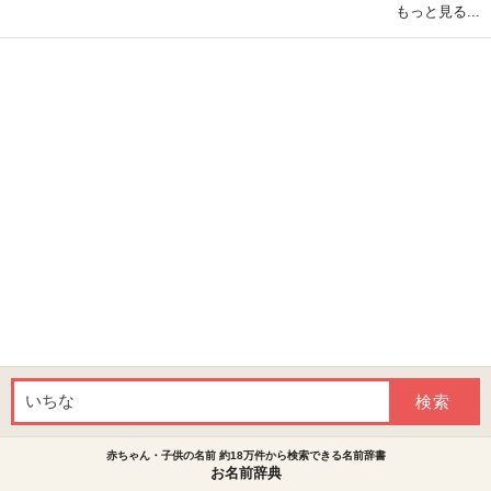
もっと見る...
赤ちゃん・子供の名前 約18万件から検索できる名前辞書
お名前辞典