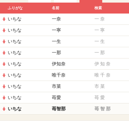
ふりがな
名前
検索
いちな
一奈
一
奈
いちな
一寧
一
寧
いちな
一生
一
生
いちな
一那
一
那
いちな
伊知奈
伊
知
奈
いちな
唯千奈
唯
千
奈
いちな
市菜
市
菜
いちな
苺愛
苺
愛
いちな
苺智那
苺
智
那