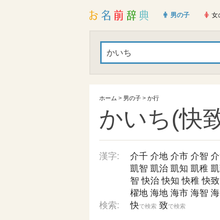
男の子
女
ホーム
>
男の子
>
か行
かいち(快致
漢字:
介千
介地
介市
介智
介
凱智
凱治
凱知
凱稚
凱
智
快治
快知
快稚
快致
櫂地
海地
海市
海智
海
検索:
快
致
で検索
で検索