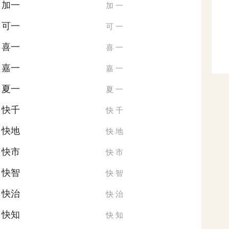
加一
加
一
可一
可
一
喜一
喜
一
嘉一
嘉
一
夏一
夏
一
快千
快
千
快地
快
地
快市
快
市
快智
快
智
快治
快
治
快知
快
知