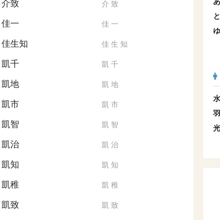
介致
介
致
佳一
佳
一
佳生知
佳
生
知
凱千
凱
千
凱地
凱
地
凱市
凱
市
凱智
凱
智
凱治
凱
治
凱知
凱
知
凱稚
凱
稚
凱致
凱
致