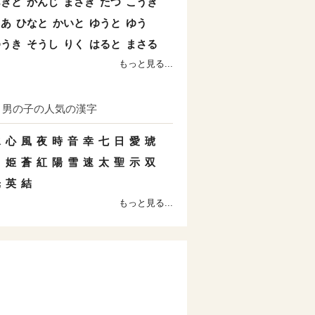
あきと
かんじ
まさき
たつ
こうき
とあ
ひなと
かいと
ゆうと
ゆう
ゆうき
そうし
りく
はると
まさる
もっと見る...
男の子の人気の漢字
水
心
風
夜
時
音
幸
七
日
愛
琥
羽
姫
蒼
紅
陽
雪
速
太
聖
示
双
光
英
結
もっと見る...