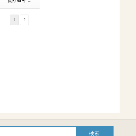
次の 50 件 →
1
2