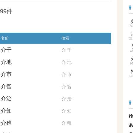
99件
74
名前
検索
21
介千
介
千
4
介地
介
地
9
介市
介
市
13
介智
介
智
介治
介
治
介知
介
知
介稚
介
稚