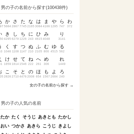
男の子の名前から探す(100438件)
あ
か
さ
た
な
は
ま
や
ら
わ
97
5684
2867
7745
2165
3084
4166
1295
747
372
い
き
し
ち
に
ひ
み
り
50
4295
6279
1226
243
4615
4048
3141
う
く
す
つ
ぬ
ふ
む
ゆ
る
53
1046
1108
1147
210
2105
800
4515
562
え
け
せ
て
ね
へ
め
れ
31
1859
1814
1546
222
261
306
1449
お
こ
そ
と
の
ほ
も
よ
ろ
05
2826
2710
4476
2008
654
1567
2684
240
女の子の名前から探す →
男の子の人気の名前
ゆたか
たく
そうじ
あきとも
たかし
あおい
つかさ
あきら
こうじ
きよし