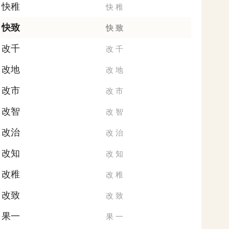
快稚
快
稚
快致
快
致
改千
改
千
改地
改
地
改市
改
市
改智
改
智
改治
改
治
改知
改
知
改稚
改
稚
改致
改
致
果一
果
一