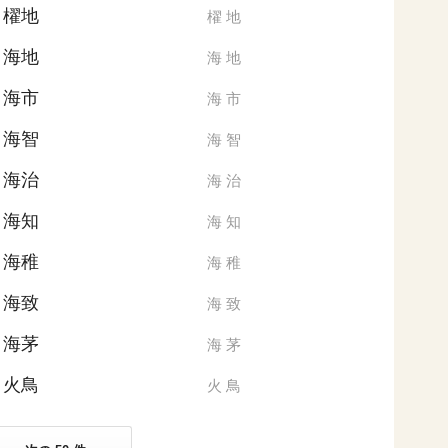
櫂地
櫂
地
海地
海
地
海市
海
市
海智
海
智
海治
海
治
海知
海
知
海稚
海
稚
海致
海
致
海茅
海
茅
火鳥
火
鳥