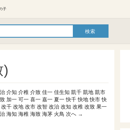
の子
)
治
介知
介稚
介致
佳一
佳生知
凱千
凱地
凱市
致
加一
可一
喜一
嘉一
夏一
快千
快地
快市
快
改千
改地
改市
改智
改治
改知
改稚
改致
果一
治
海知
海稚
海致
海茅
火鳥
次へ →