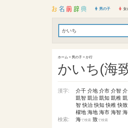
男の子
女
ホーム
>
男の子
>
か行
かいち(海致
漢字:
介千
介地
介市
介智
介
凱智
凱治
凱知
凱稚
凱
智
快治
快知
快稚
快致
櫂地
海地
海市
海智
海
検索:
海
致
で検索
で検索