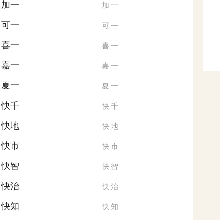
加一
加
一
可一
可
一
喜一
喜
一
嘉一
嘉
一
夏一
夏
一
快千
快
千
快地
快
地
快市
快
市
快智
快
智
快治
快
治
快知
快
知