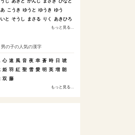
こうじ
あきと
かんじ
まさき
ひなと
とあ
こうき
ゆうと
ゆうき
ゆう
かいと
そうし
まさる
りく
あきひろ
もっと見る...
男の子の人気の漢字
水
心
速
風
音
夜
幸
蒼
時
日
琥
七
姫
羽
紅
聖
雪
愛
明
英
増
朗
結
双
藤
もっと見る...