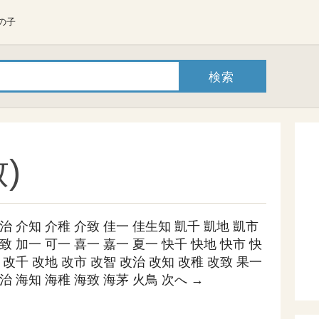
の子
)
治
介知
介稚
介致
佳一
佳生知
凱千
凱地
凱市
致
加一
可一
喜一
嘉一
夏一
快千
快地
快市
快
改千
改地
改市
改智
改治
改知
改稚
改致
果一
治
海知
海稚
海致
海茅
火鳥
次へ →