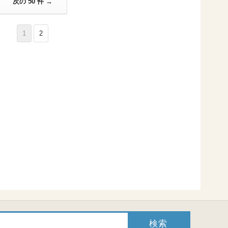
次の 50 件 →
1
2