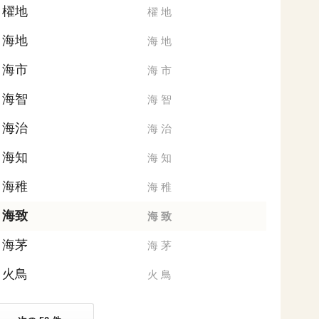
櫂地
櫂
地
海地
海
地
海市
海
市
海智
海
智
海治
海
治
海知
海
知
海稚
海
稚
海致
海
致
海茅
海
茅
火鳥
火
鳥