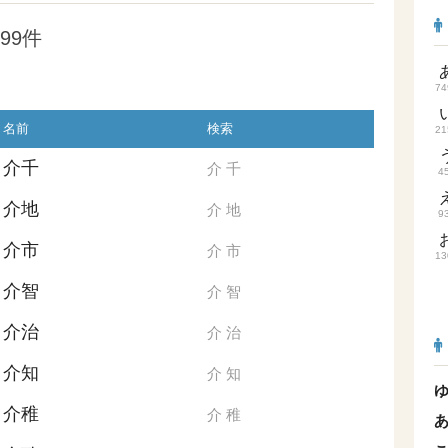
99件
74
名前
検索
21
介千
介
千
4
介地
介
地
9
介市
介
市
13
介智
介
智
介治
介
治
介知
介
知
介稚
介
稚