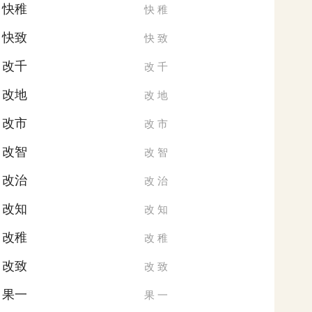
快稚
快
稚
快致
快
致
改千
改
千
改地
改
地
改市
改
市
改智
改
智
改治
改
治
改知
改
知
改稚
改
稚
改致
改
致
果一
果
一