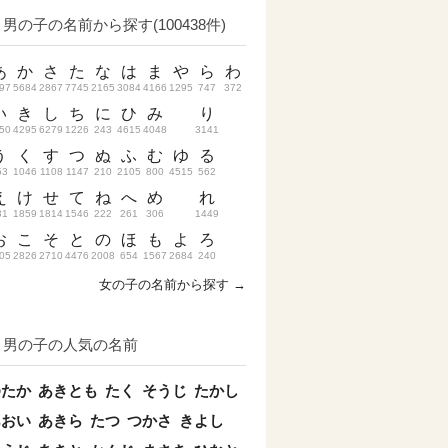
男の子の名前から探す(100438件)
あ
か
さ
た
な
は
ま
や
ら
わ
97
5684
2867
7745
2165
3084
4166
1295
747
372
い
き
し
ち
に
ひ
み
り
50
4295
6279
1226
243
4615
4048
3141
う
く
す
つ
ぬ
ふ
む
ゆ
る
53
1046
1108
1147
210
2105
800
4515
562
え
け
せ
て
ね
へ
め
れ
31
1859
1814
1546
222
261
306
1449
お
こ
そ
と
の
ほ
も
よ
ろ
05
2826
2710
4476
2008
654
1567
2684
240
女の子の名前から探す →
男の子の人気の名前
ゆたか
あきとも
たく
そうじ
たかし
あおい
あきら
たつ
つかさ
きよし