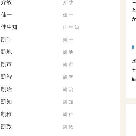
介致
介
致
佳一
佳
一
佳生知
佳
生
知
凱千
凱
千
凱地
凱
地
凱市
凱
市
凱智
凱
智
凱治
凱
治
凱知
凱
知
凱稚
凱
稚
凱致
凱
致