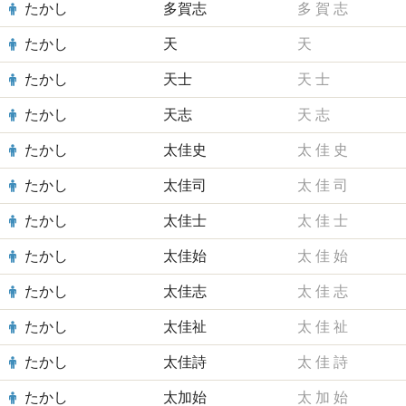
たかし
多賀志
多
賀
志
たかし
天
天
たかし
天士
天
士
たかし
天志
天
志
たかし
太佳史
太
佳
史
たかし
太佳司
太
佳
司
たかし
太佳士
太
佳
士
たかし
太佳始
太
佳
始
たかし
太佳志
太
佳
志
たかし
太佳祉
太
佳
祉
たかし
太佳詩
太
佳
詩
たかし
太加始
太
加
始