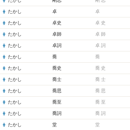
たかし
剛志
剛
志
たかし
卓
卓
たかし
卓史
卓
史
たかし
卓師
卓
師
たかし
卓詞
卓
詞
たかし
喬
喬
たかし
喬史
喬
史
たかし
喬士
喬
士
たかし
喬思
喬
思
たかし
喬至
喬
至
たかし
喬詞
喬
詞
たかし
堂
堂