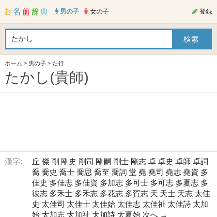
男の子
女の子
登録
ホーム
>
男の子
>
た行
たかし(貴師)
漢字:
丘
傑
剛
剛史
剛司
剛嗣
剛士
剛志
卓
卓史
卓師
卓詞
喬
喬史
喬士
喬思
喬至
喬詞
堂
堯
堯司
堯志
堯資
多
佳史
多佳志
多佳資
多加志
多可士
多可志
多夏志
多
彼志
多禾士
多禾志
多花志
多賀志
天
天士
天志
太佳
史
太佳司
太佳士
太佳始
太佳志
太佳祉
太佳詩
太加
始
太加志
太加祉
太加詩
太夏始
次へ →