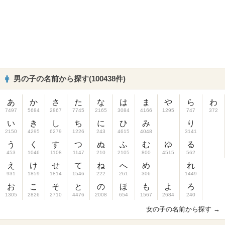
男の子の名前から探す(100438件)
あ
か
さ
た
な
は
ま
や
ら
わ
7497
5684
2867
7745
2165
3084
4166
1295
747
372
い
き
し
ち
に
ひ
み
り
2150
4295
6279
1226
243
4615
4048
3141
う
く
す
つ
ぬ
ふ
む
ゆ
る
453
1046
1108
1147
210
2105
800
4515
562
え
け
せ
て
ね
へ
め
れ
931
1859
1814
1546
222
261
306
1449
お
こ
そ
と
の
ほ
も
よ
ろ
1305
2826
2710
4476
2008
654
1567
2684
240
女の子の名前から探す →