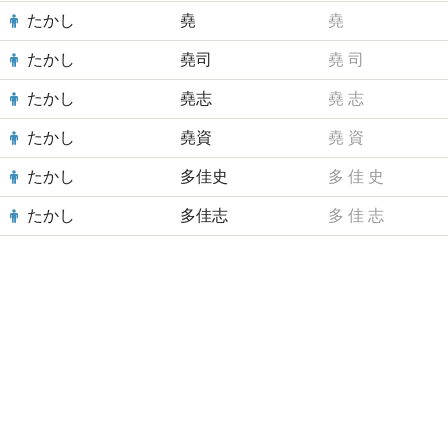
たかし
堯
堯
たかし
堯司
堯
司
たかし
堯志
堯
志
たかし
堯資
堯
資
たかし
多佳史
多
佳
史
たかし
多佳志
多
佳
志