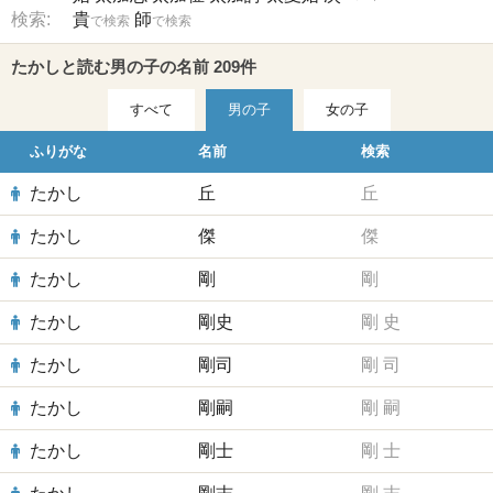
検索:
貴
師
で検索
で検索
たかしと読む男の子の名前 209件
すべて
男の子
女の子
ふりがな
名前
検索
たかし
丘
丘
たかし
傑
傑
たかし
剛
剛
たかし
剛史
剛
史
たかし
剛司
剛
司
たかし
剛嗣
剛
嗣
たかし
剛士
剛
士