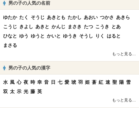
男の子の人気の名前
ゆたか
たく
そうじ
あきとも
たかし
あおい
つかさ
あきら
こうじ
きよし
あきと
かんじ
まさき
たつ
こうき
とあ
ひなと
ゆう
ゆうと
かいと
ゆうき
そうし
りく
はると
まさる
もっと見る...
男の子の人気の漢字
水
風
心
夜
時
幸
音
日
七
愛
琥
羽
姫
蒼
紅
速
聖
陽
雪
双
太
示
光
藤
英
もっと見る...