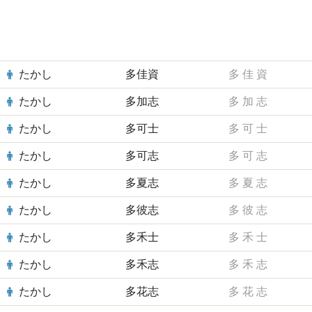
たかし
多佳資
多
佳
資
たかし
多加志
多
加
志
たかし
多可士
多
可
士
たかし
多可志
多
可
志
たかし
多夏志
多
夏
志
たかし
多彼志
多
彼
志
たかし
多禾士
多
禾
士
たかし
多禾志
多
禾
志
たかし
多花志
多
花
志