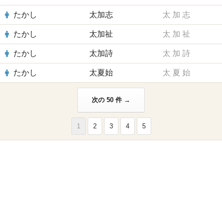
たかし
太加志
太
加
志
たかし
太加祉
太
加
祉
たかし
太加詩
太
加
詩
たかし
太夏始
太
夏
始
次の 50 件 →
1
2
3
4
5