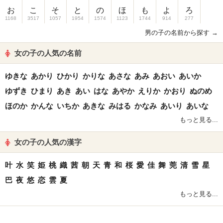
お
こ
そ
と
の
ほ
も
よ
ろ
1168
3517
1057
1954
1574
1123
1744
914
277
男の子の名前から探す →
女の子の人気の名前
ゆきな
あかり
ひかり
かりな
あさな
あみ
あおい
あいか
ゆずき
ひまり
あき
あい
はな
あやか
えりか
かおり
ぬのめ
ほのか
かんな
いちか
あきな
みはる
かなみ
あいり
あいな
もっと見る...
女の子の人気の漢字
叶
水
笑
姫
桃
織
茜
朝
天
青
和
桜
愛
佳
舞
莞
清
雪
星
巴
夜
悠
恋
雲
夏
もっと見る...