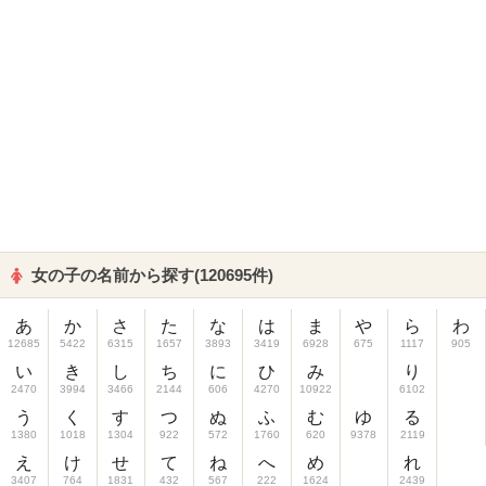
女の子の名前から探す(120695件)
あ
か
さ
た
な
は
ま
や
ら
わ
12685
5422
6315
1657
3893
3419
6928
675
1117
905
い
き
し
ち
に
ひ
み
り
2470
3994
3466
2144
606
4270
10922
6102
う
く
す
つ
ぬ
ふ
む
ゆ
る
1380
1018
1304
922
572
1760
620
9378
2119
え
け
せ
て
ね
へ
め
れ
3407
764
1831
432
567
222
1624
2439