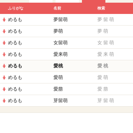
ふりがな
名前
検索
めるも
夢留萌
夢
留
萌
めるも
夢萌
夢
萌
めるも
女留萌
女
留
萌
めるも
愛来萌
愛
来
萌
めるも
愛桃
愛
桃
めるも
愛萌
愛
萌
めるも
愛萠
愛
萠
めるも
芽留萌
芽
留
萌