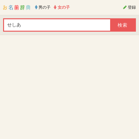
男の子
女の子
登録