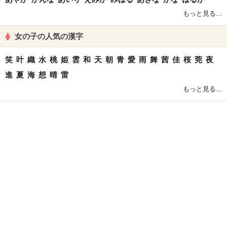
もっと見る...
女の子の人気の漢字
笑
叶
織
水
桃
姫
雲
和
天
朝
青
愛
雨
舞
茜
佳
桜
莞
夜
進
夏
海
想
晴
雷
もっと見る...