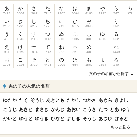
あ
か
さ
た
な
は
ま
や
ら
わ
7497
5684
2867
7745
2165
3084
4166
1295
747
372
い
き
し
ち
に
ひ
み
り
2150
4295
6279
1226
243
4615
4048
3141
う
く
す
つ
ぬ
ふ
む
ゆ
る
453
1046
1108
1147
210
2105
800
4515
562
え
け
せ
て
ね
へ
め
れ
931
1859
1814
1546
222
261
306
1449
お
こ
そ
と
の
ほ
も
よ
ろ
1305
2826
2710
4476
2008
654
1567
2684
240
女の子の名前から探す →
男の子の人気の名前
ゆたか
たく
そうじ
あきとも
たかし
つかさ
あきら
きよし
こうじ
あきと
まさき
かんじ
あおい
こうき
たつ
とあ
ゆう
かいと
ゆうと
ゆうき
ひなと
よしき
そうし
あさひ
はると
もっと見る...