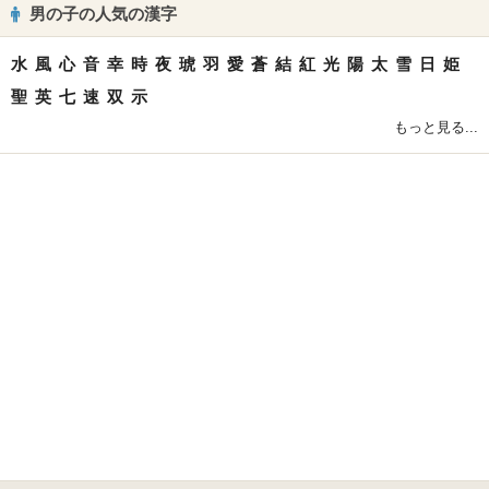
男の子の人気の漢字
水
風
心
音
幸
時
夜
琥
羽
愛
蒼
結
紅
光
陽
太
雪
日
姫
聖
英
七
速
双
示
もっと見る...