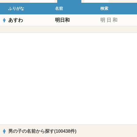
ふりがな
名前
検索
あすわ
明日和
明
日
和
男の子の名前から探す(100438件)