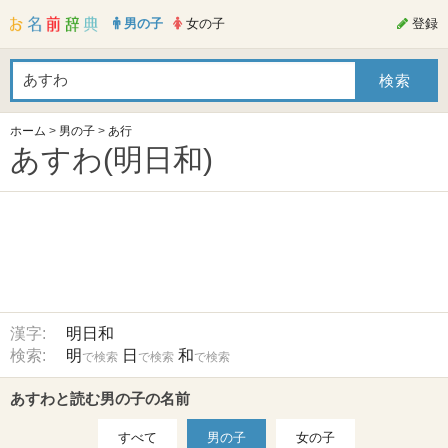
男の子
女の子
登録
ホーム
>
男の子
>
あ行
あすわ(明日和)
漢字:
明日和
検索:
明
日
和
で検索
で検索
で検索
あすわと読む男の子の名前
すべて
男の子
女の子