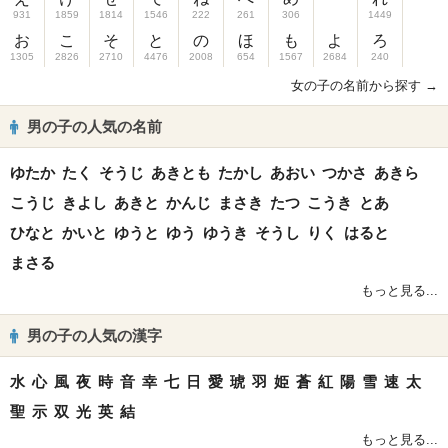
931
1859
1814
1546
222
261
306
1449
お
こ
そ
と
の
ほ
も
よ
ろ
1305
2826
2710
4476
2008
654
1567
2684
240
女の子の名前から探す →
男の子の人気の名前
ゆたか
たく
そうじ
あきとも
たかし
あおい
つかさ
あきら
こうじ
きよし
あきと
かんじ
まさき
たつ
こうき
とあ
ひなと
かいと
ゆうと
ゆう
ゆうき
そうし
りく
はると
まさる
もっと見る...
男の子の人気の漢字
水
心
風
夜
時
音
幸
七
日
愛
琥
羽
姫
蒼
紅
陽
雪
速
太
聖
示
双
光
英
結
もっと見る...