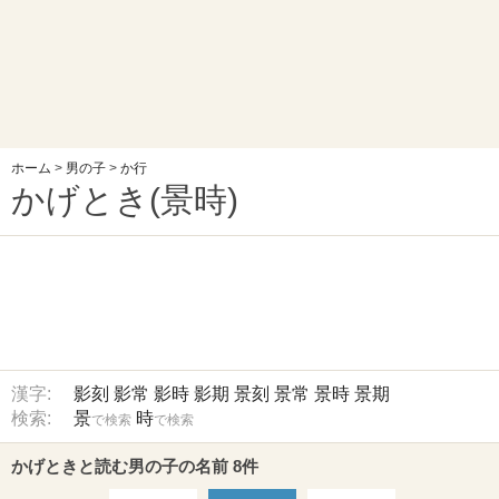
ホーム
>
男の子
>
か行
かげとき(景時)
漢字:
影刻
影常
影時
影期
景刻
景常
景時
景期
検索:
景
時
で検索
で検索
かげときと読む男の子の名前 8件