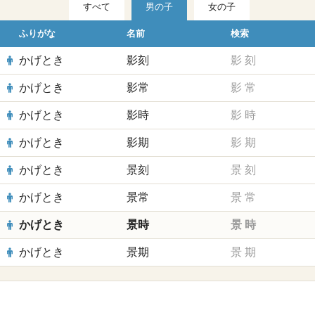
すべて
男の子
女の子
ふりがな
名前
検索
かげとき
影刻
影
刻
かげとき
影常
影
常
かげとき
影時
影
時
かげとき
影期
影
期
かげとき
景刻
景
刻
かげとき
景常
景
常
かげとき
景時
景
時
かげとき
景期
景
期