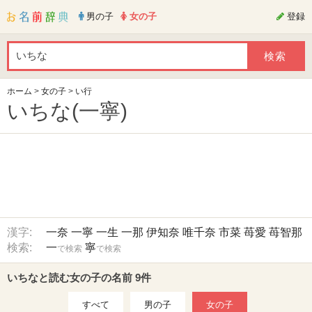
男の子
女の子
登録
ホーム
>
女の子
>
い行
いちな(一寧)
漢字:
一奈
一寧
一生
一那
伊知奈
唯千奈
市菜
苺愛
苺智那
検索:
一
寧
で検索
で検索
いちなと読む女の子の名前 9件
すべて
男の子
女の子