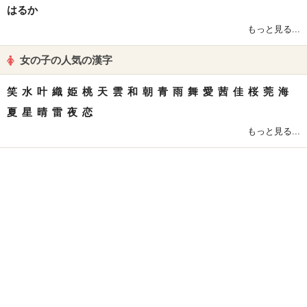
はるか
もっと見る...
女の子の人気の漢字
笑
水
叶
織
姫
桃
天
雲
和
朝
青
雨
舞
愛
茜
佳
桜
莞
海
夏
星
晴
雷
夜
恋
もっと見る...