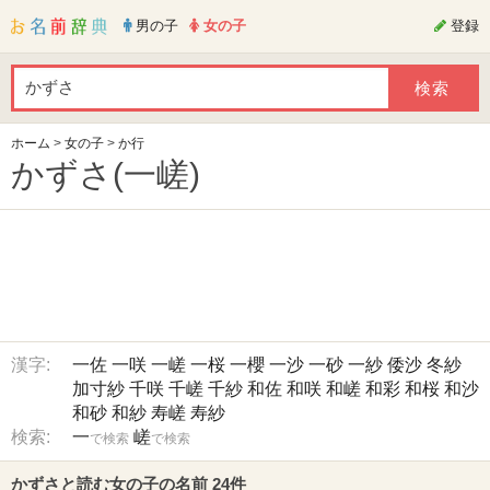
男の子
女の子
登録
ホーム
>
女の子
>
か行
かずさ(一嵯)
漢字:
一佐
一咲
一嵯
一桜
一櫻
一沙
一砂
一紗
倭沙
冬紗
加寸紗
千咲
千嵯
千紗
和佐
和咲
和嵯
和彩
和桜
和沙
和砂
和紗
寿嵯
寿紗
検索:
一
嵯
で検索
で検索
かずさと読む女の子の名前 24件