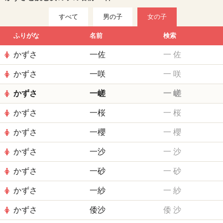
すべて
男の子
女の子
ふりがな
名前
検索
かずさ
一佐
一
佐
かずさ
一咲
一
咲
かずさ
一嵯
一
嵯
かずさ
一桜
一
桜
かずさ
一櫻
一
櫻
かずさ
一沙
一
沙
かずさ
一砂
一
砂
かずさ
一紗
一
紗
かずさ
倭沙
倭
沙