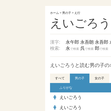
ホーム
>
男の子
>
え行
えいごろう
漢字:
永午郎
永吾朗
永吾郎
検索:
永
呉
郎
で検索
で検索
で検索
えいごろうと読む男の子の名
すべて
男の子
女の子
ふりがな
えいごろう
えいごろう