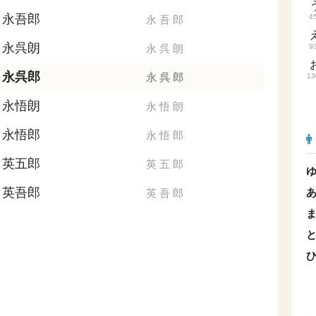
永吾郎
4
永
吾
郎
永呉朗
永
呉
朗
9
永呉郎
永
呉
郎
13
永悟朗
永
悟
朗
永悟郎
永
悟
郎
英五郎
英
五
郎
英吾郎
英
吾
郎