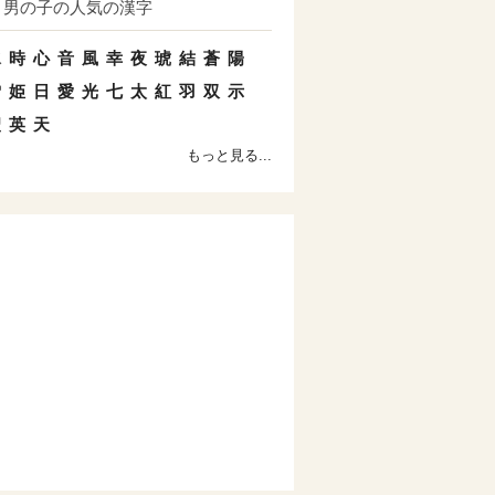
男の子の人気の漢字
水
時
心
音
風
幸
夜
琥
結
蒼
陽
雪
姫
日
愛
光
七
太
紅
羽
双
示
聖
英
天
もっと見る...