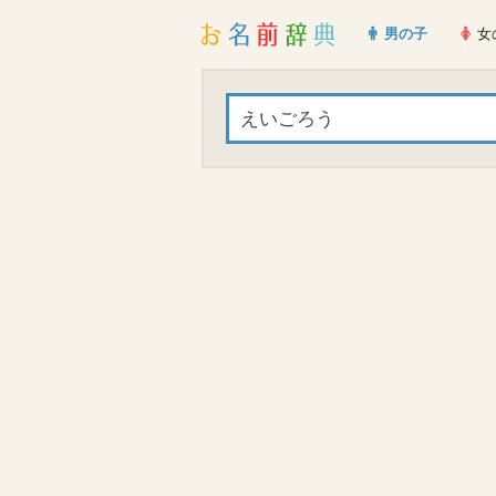
男の子
女