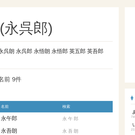
(永呉郎)
永呉朗
永呉郎
永悟朗
永悟郎
英五郎
英吾郎
前 9件
名前
検索
74
永午郎
永
午
郎
永吾朗
21
永
吾
朗