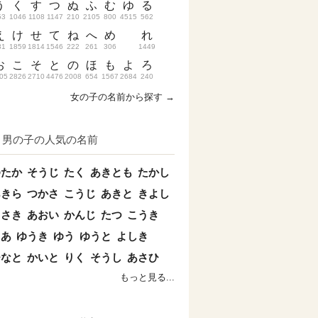
う
く
す
つ
ぬ
ふ
む
ゆ
る
53
1046
1108
1147
210
2105
800
4515
562
え
け
せ
て
ね
へ
め
れ
31
1859
1814
1546
222
261
306
1449
お
こ
そ
と
の
ほ
も
よ
ろ
05
2826
2710
4476
2008
654
1567
2684
240
女の子の名前から探す →
男の子の人気の名前
ゆたか
そうじ
たく
あきとも
たかし
あきら
つかさ
こうじ
あきと
きよし
まさき
あおい
かんじ
たつ
こうき
とあ
ゆうき
ゆう
ゆうと
よしき
ひなと
かいと
りく
そうし
あさひ
もっと見る...