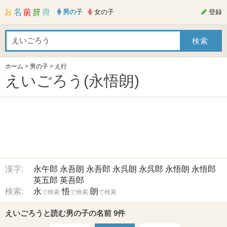
男の子
女の子
登録
ホーム
>
男の子
>
え行
えいごろう(永悟朗)
漢字:
永午郎
永吾朗
永吾郎
永呉朗
永呉郎
永悟朗
永悟郎
英五郎
英吾郎
検索:
永
悟
朗
で検索
で検索
で検索
えいごろうと読む男の子の名前 9件