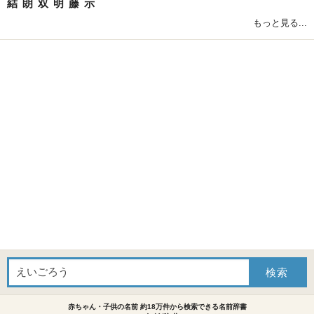
結
朗
双
明
藤
示
もっと見る...
赤ちゃん・子供の名前 約18万件から検索できる名前辞書