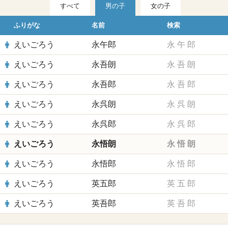
すべて
男の子
女の子
ふりがな
名前
検索
えいごろう
永午郎
永
午
郎
えいごろう
永吾朗
永
吾
朗
えいごろう
永吾郎
永
吾
郎
えいごろう
永呉朗
永
呉
朗
えいごろう
永呉郎
永
呉
郎
えいごろう
永悟朗
永
悟
朗
えいごろう
永悟郎
永
悟
郎
えいごろう
英五郎
英
五
郎
えいごろう
英吾郎
英
吾
郎