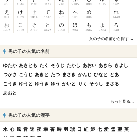
453
1046
1108
1147
210
2105
800
4515
562
え
け
せ
て
ね
へ
め
れ
931
1859
1814
1546
222
261
306
1449
お
こ
そ
と
の
ほ
も
よ
ろ
1305
2826
2710
4476
2008
654
1567
2684
240
女の子の名前から探す →
男の子の人気の名前
ゆたか
あきとも
たく
そうじ
たかし
あおい
あきら
きよし
つかさ
こうじ
あきと
たつ
まさき
かんじ
ひなと
とあ
こうき
ゆうと
ゆうき
ゆう
かいと
りく
そうし
まさる
あおと
もっと見る...
男の子の人気の漢字
水
心
風
音
速
夜
幸
蒼
時
羽
琥
日
紅
姫
七
愛
雪
聖
英