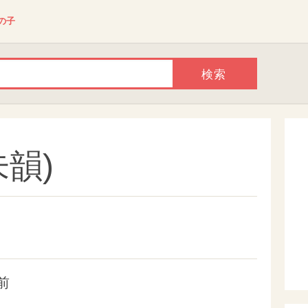
の子
韻)
前