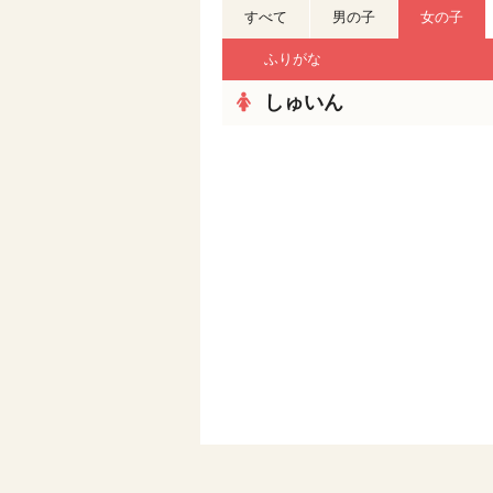
すべて
男の子
女の子
ふりがな
しゅいん