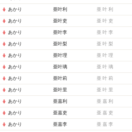
あかり
亜叶利
亜
叶
利
あかり
亜叶吏
亜
叶
吏
あかり
亜叶李
亜
叶
李
あかり
亜叶梨
亜
叶
梨
あかり
亜叶理
亜
叶
理
あかり
亜叶璃
亜
叶
璃
あかり
亜叶莉
亜
叶
莉
あかり
亜叶里
亜
叶
里
あかり
亜嘉利
亜
嘉
利
あかり
亜嘉吏
亜
嘉
吏
あかり
亜嘉李
亜
嘉
李