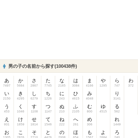
男の子の名前から探す(100438件)
あ
か
さ
た
な
は
ま
や
ら
わ
7497
5684
2867
7745
2165
3084
4166
1295
747
372
い
き
し
ち
に
ひ
み
り
2150
4295
6279
1226
243
4615
4048
3141
う
く
す
つ
ぬ
ふ
む
ゆ
る
453
1046
1108
1147
210
2105
800
4515
562
え
け
せ
て
ね
へ
め
れ
931
1859
1814
1546
222
261
306
1449
お
こ
そ
と
の
ほ
も
よ
ろ
1305
2826
2710
4476
2008
654
1567
2684
240