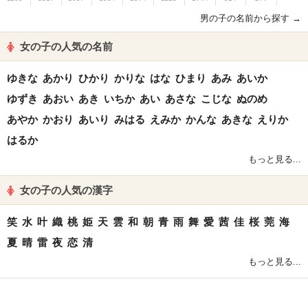
男の子の名前から探す →
女の子の人気の名前
ゆきな
あかり
ひかり
かりな
はな
ひまり
あみ
あいか
ゆずき
あおい
あき
いちか
あい
あさな
こじな
ぬのめ
あやか
かおり
あいり
みはる
えみか
かんな
あきな
えりか
はるか
もっと見る...
女の子の人気の漢字
笑
水
叶
織
桃
姫
天
雲
和
朝
青
雨
舞
愛
茜
佳
桜
莞
海
夏
晴
雷
夜
恋
清
もっと見る...