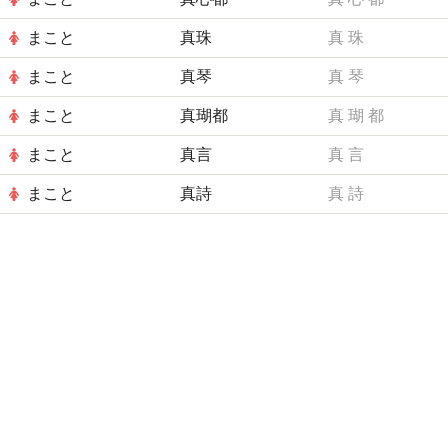
まこと
真珠
真
珠
まこと
真琴
真
琴
まこと
真瑚都
真
瑚
都
まこと
真言
真
言
まこと
真詩
真
詩