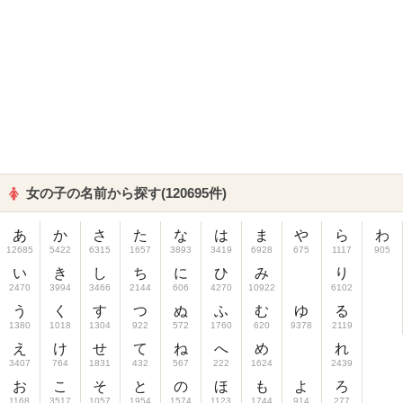
女の子の名前から探す(120695件)
あ
か
さ
た
な
は
ま
や
ら
わ
12685
5422
6315
1657
3893
3419
6928
675
1117
905
い
き
し
ち
に
ひ
み
り
2470
3994
3466
2144
606
4270
10922
6102
う
く
す
つ
ぬ
ふ
む
ゆ
る
1380
1018
1304
922
572
1760
620
9378
2119
え
け
せ
て
ね
へ
め
れ
3407
764
1831
432
567
222
1624
2439
お
こ
そ
と
の
ほ
も
よ
ろ
1168
3517
1057
1954
1574
1123
1744
914
277