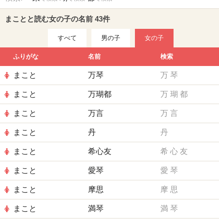
まことと読む女の子の名前 43件
すべて
男の子
女の子
ふりがな
名前
検索
まこと
万琴
万
琴
まこと
万瑚都
万
瑚
都
まこと
万言
万
言
まこと
丹
丹
まこと
希心友
希
心
友
まこと
愛琴
愛
琴
まこと
摩思
摩
思
まこと
満琴
満
琴