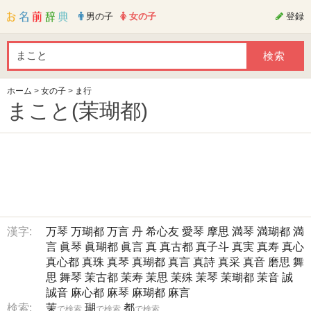
男の子
女の子
登録
ホーム
>
女の子
>
ま行
まこと(茉瑚都)
漢字:
万琴
万瑚都
万言
丹
希心友
愛琴
摩思
満琴
満瑚都
満
言
眞琴
眞瑚都
眞言
真
真古都
真子斗
真実
真寿
真心
真心都
真珠
真琴
真瑚都
真言
真詩
真采
真音
磨思
舞
思
舞琴
茉古都
茉寿
茉思
茉殊
茉琴
茉瑚都
茉音
誠
誠音
麻心都
麻琴
麻瑚都
麻言
検索:
茉
瑚
都
で検索
で検索
で検索