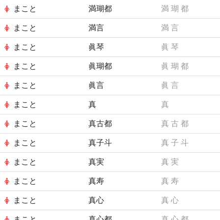
まこと
満瑚都
満
瑚
都
まこと
満言
満
言
まこと
眞琴
眞
琴
まこと
眞瑚都
眞
瑚
都
まこと
眞言
眞
言
まこと
真
真
まこと
真古都
真
古
都
まこと
真子斗
真
子
斗
まこと
真実
真
実
まこと
真寿
真
寿
まこと
真心
真
心
まこと
真心都
真
心
都