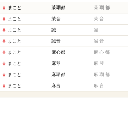
まこと
茉瑚都
茉
瑚
都
まこと
茉音
茉
音
まこと
誠
誠
まこと
誠音
誠
音
まこと
麻心都
麻
心
都
まこと
麻琴
麻
琴
まこと
麻瑚都
麻
瑚
都
まこと
麻言
麻
言