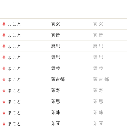
まこと
真采
真
采
まこと
真音
真
音
まこと
磨思
磨
思
まこと
舞思
舞
思
まこと
舞琴
舞
琴
まこと
茉古都
茉
古
都
まこと
茉寿
茉
寿
まこと
茉思
茉
思
まこと
茉殊
茉
殊
まこと
茉琴
茉
琴