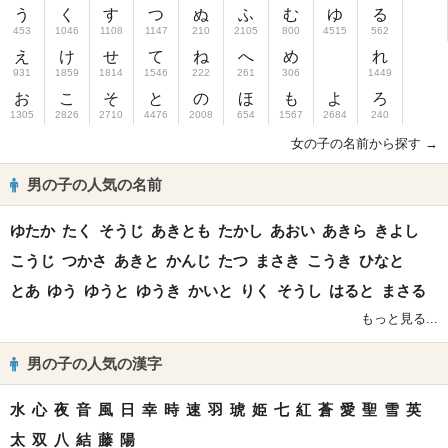
う
く
す
つ
ぬ
ふ
む
ゆ
る
453
1046
1108
1147
210
2105
800
4515
562
え
け
せ
て
ね
へ
め
れ
931
1859
1814
1546
222
261
306
1449
お
こ
そ
と
の
ほ
も
よ
ろ
1305
2826
2710
4476
2008
654
1567
2684
240
女の子の名前から探す →
男の子の人気の名前
ゆたか
たく
そうじ
あきとも
たかし
あおい
あきら
きよし
こうじ
つかさ
あきと
かんじ
たつ
まさき
こうき
ひなと
とあ
ゆう
ゆうと
ゆうき
かいと
りく
そうし
はると
まさる
もっと見る...
男の子の人気の漢字
水
心
夜
音
風
日
幸
時
速
羽
琥
姫
七
紅
蒼
愛
聖
雪
英
太
双
八
結
藤
陽