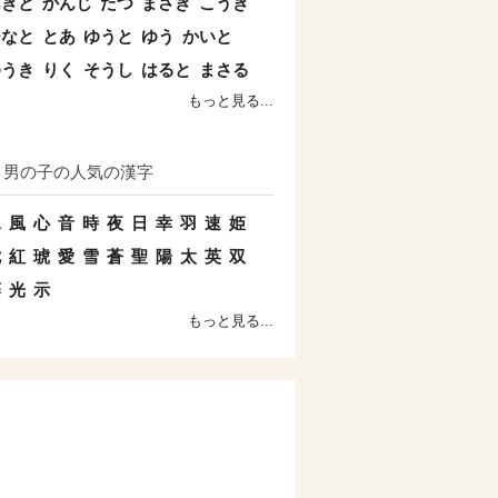
あきと
かんじ
たつ
まさき
こうき
ひなと
とあ
ゆうと
ゆう
かいと
ゆうき
りく
そうし
はると
まさる
もっと見る...
男の子の人気の漢字
水
風
心
音
時
夜
日
幸
羽
速
姫
七
紅
琥
愛
雪
蒼
聖
陽
太
英
双
藤
光
示
もっと見る...