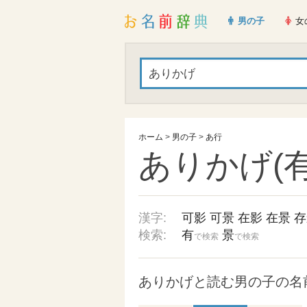
男の子
女
ホーム
>
男の子
>
あ行
ありかげ(有
漢字:
可影
可景
在影
在景
存
検索:
有
景
で検索
で検索
ありかげと読む男の子の名前