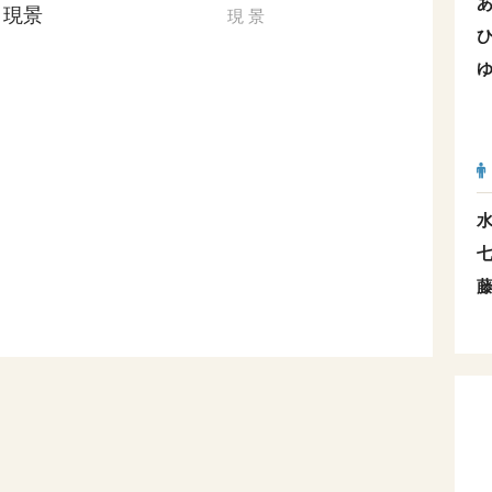
現景
現
景