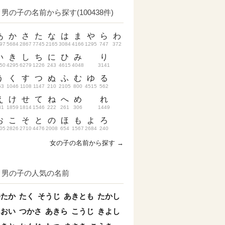
男の子の名前から探す(100438件)
あ
か
さ
た
な
は
ま
や
ら
わ
97
5684
2867
7745
2165
3084
4166
1295
747
372
い
き
し
ち
に
ひ
み
り
50
4295
6279
1226
243
4615
4048
3141
う
く
す
つ
ぬ
ふ
む
ゆ
る
53
1046
1108
1147
210
2105
800
4515
562
え
け
せ
て
ね
へ
め
れ
31
1859
1814
1546
222
261
306
1449
お
こ
そ
と
の
ほ
も
よ
ろ
05
2826
2710
4476
2008
654
1567
2684
240
女の子の名前から探す →
男の子の人気の名前
ゆたか
たく
そうじ
あきとも
たかし
あおい
つかさ
あきら
こうじ
きよし