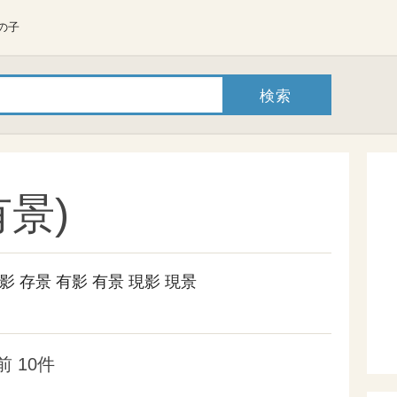
の子
景)
影
存景
有影
有景
現影
現景
 10件