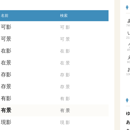
名前
検索
74
可影
可
影
可景
21
可
景
在影
4
在
影
在景
在
景
9
存影
存
影
13
存景
存
景
有影
有
影
有景
有
景
現影
現
影