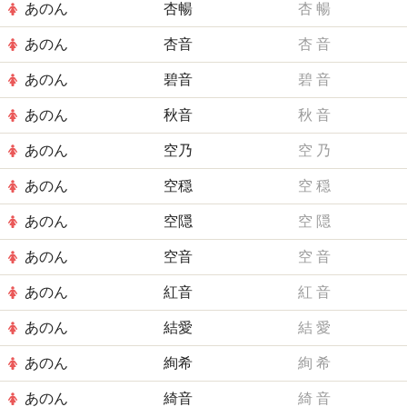
あのん
杏暢
杏
暢
あのん
杏音
杏
音
あのん
碧音
碧
音
あのん
秋音
秋
音
あのん
空乃
空
乃
あのん
空穏
空
穏
あのん
空隠
空
隠
あのん
空音
空
音
あのん
紅音
紅
音
あのん
結愛
結
愛
あのん
絢希
絢
希
あのん
綺音
綺
音