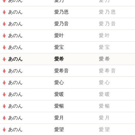
あのん
愛乃
愛
乃
あのん
愛乃恩
愛
乃
恩
あのん
愛乃音
愛
乃
音
あのん
愛叶
愛
叶
あのん
愛宝
愛
宝
あのん
愛希
愛
希
あのん
愛希音
愛
希
音
あのん
愛心
愛
心
あのん
愛暖
愛
暖
あのん
愛暢
愛
暢
あのん
愛月
愛
月
あのん
愛望
愛
望