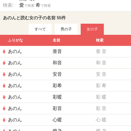
検索:
愛
希
で検索
で検索
あのんと読む女の子の名前 55件
すべて
男の子
女の子
ふりがな
名前
検索
あのん
亜音
亜
音
あのん
和音
和
音
あのん
安音
安
音
あのん
彩希
彩
希
あのん
彩暖
彩
暖
あのん
彩音
彩
音
あのん
心暖
心
暖