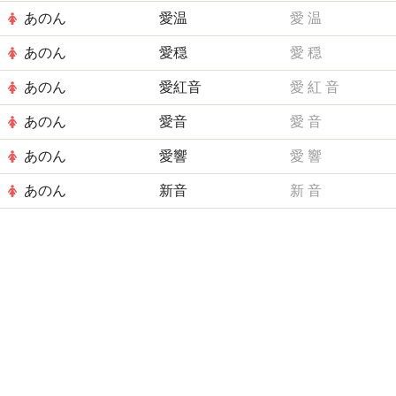
あのん
愛温
愛
温
あのん
愛穏
愛
穏
あのん
愛紅音
愛
紅
音
あのん
愛音
愛
音
あのん
愛響
愛
響
あのん
新音
新
音