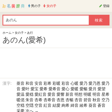
男の子
女の子
登録
ホーム
>
女の子
>
あ行
あのん(愛希)
漢字:
亜音
和音
安音
彩希
彩暖
彩音
心暖
愛乃
愛乃恩
愛乃
音
愛叶
愛宝
愛希
愛希音
愛心
愛暖
愛暢
愛月
愛望
愛温
愛穏
愛紅音
愛音
愛響
新音
明想
明暖
明音
星希
暖偲
朱音
杏希
杏希音
杏恩
杏暢
杏音
碧音
秋音
空乃
空穏
空隠
空音
紅音
結愛
絢希
綺音
綾希
葵音
蒼音
采夢
次へ →