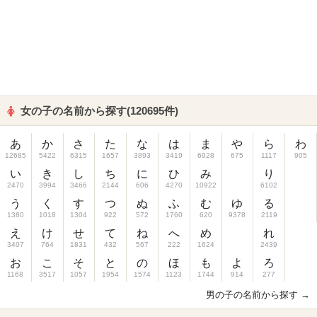
女の子の名前から探す(120695件)
あ
か
さ
た
な
は
ま
や
ら
わ
12685
5422
6315
1657
3893
3419
6928
675
1117
905
い
き
し
ち
に
ひ
み
り
2470
3994
3466
2144
606
4270
10922
6102
う
く
す
つ
ぬ
ふ
む
ゆ
る
1380
1018
1304
922
572
1760
620
9378
2119
え
け
せ
て
ね
へ
め
れ
3407
764
1831
432
567
222
1624
2439
お
こ
そ
と
の
ほ
も
よ
ろ
1168
3517
1057
1954
1574
1123
1744
914
277
男の子の名前から探す →