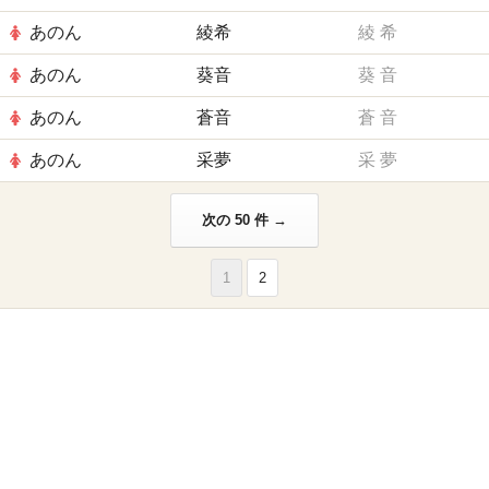
あのん
綾希
綾
希
あのん
葵音
葵
音
あのん
蒼音
蒼
音
あのん
采夢
采
夢
次の 50 件 →
1
2