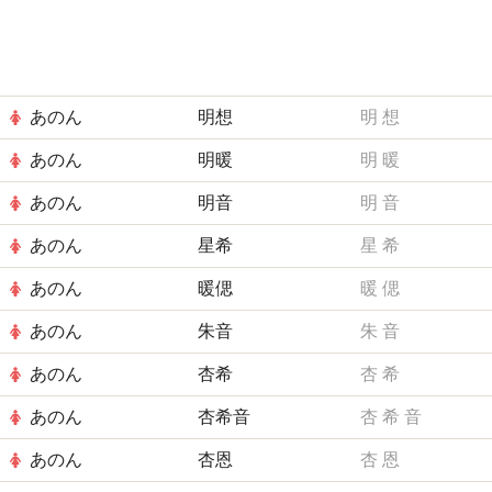
あのん
明想
明
想
あのん
明暖
明
暖
あのん
明音
明
音
あのん
星希
星
希
あのん
暖偲
暖
偲
あのん
朱音
朱
音
あのん
杏希
杏
希
あのん
杏希音
杏
希
音
あのん
杏恩
杏
恩