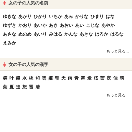
女の子の人気の名前
ゆきな
あかり
ひかり
いちか
あみ
かりな
ひまり
はな
ゆずき
かおり
あいか
あき
あおい
あい
こじな
あやか
あさな
ぬのめ
あいり
みはる
かんな
あきな
はるか
はるな
えみか
もっと見る...
女の子の人気の漢字
笑
叶
織
水
桃
和
雲
姫
朝
天
雨
青
舞
愛
桜
茜
夜
佳
晴
莞
夏
進
想
雷
清
もっと見る...