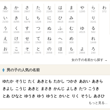
あ
か
さ
た
な
は
ま
や
ら
わ
7497
5684
2867
7745
2165
3084
4166
1295
747
372
い
き
し
ち
に
ひ
み
り
2150
4295
6279
1226
243
4615
4048
3141
う
く
す
つ
ぬ
ふ
む
ゆ
る
453
1046
1108
1147
210
2105
800
4515
562
え
け
せ
て
ね
へ
め
れ
931
1859
1814
1546
222
261
306
1449
お
こ
そ
と
の
ほ
も
よ
ろ
1305
2826
2710
4476
2008
654
1567
2684
240
女の子の名前から探す →
男の子の人気の名前
ゆたか
そうじ
たく
あきとも
たかし
つかさ
あおい
あきら
きよし
こうじ
あきと
まさき
かんじ
よしき
たつ
こうき
とあ
ひなと
ゆうき
ゆう
ゆうと
かいと
りく
そうし
あさひ
もっと見る...