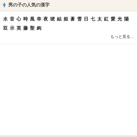
男の子の人気の漢字
水
音
心
時
風
幸
夜
琥
結
姫
蒼
雪
日
七
太
紅
愛
光
陽
双
示
英
藤
聖
絢
もっと見る...