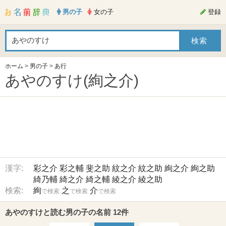
男の子
女の子
登録
ホーム
>
男の子
>
あ行
あやのすけ(絢之介)
漢字:
彩之介
彩之輔
斐之助
紋之介
紋之助
絢之介
絢之助
綺乃輔
綺之介
綺之輔
綾之介
綾之助
検索:
絢
之
介
で検索
で検索
で検索
あやのすけと読む男の子の名前 12件