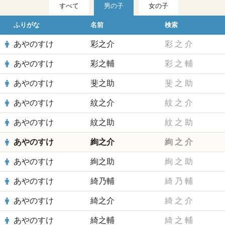
すべて
男の子
女の子
ふりがな
名前
検索
あやのすけ
彩之介
彩
之
介
あやのすけ
彩之輔
彩
之
輔
あやのすけ
斐之助
斐
之
助
あやのすけ
紋之介
紋
之
介
あやのすけ
紋之助
紋
之
助
あやのすけ
絢之介
絢
之
介
あやのすけ
絢之助
絢
之
助
あやのすけ
綺乃輔
綺
乃
輔
あやのすけ
綺之介
綺
之
介
あやのすけ
綺之輔
綺
之
輔