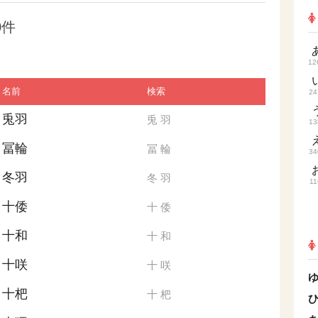
0件
12
名前
検索
24
兎羽
兎
羽
13
冨輪
冨
輪
34
冬羽
冬
羽
11
十倭
十
倭
十和
十
和
十咲
十
咲
十杷
十
杷