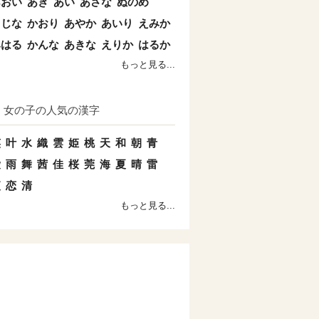
あおい
あき
あい
あさな
ぬのめ
こじな
かおり
あやか
あいり
えみか
みはる
かんな
あきな
えりか
はるか
もっと見る...
女の子の人気の漢字
笑
叶
水
織
雲
姫
桃
天
和
朝
青
愛
雨
舞
茜
佳
桜
莞
海
夏
晴
雷
夜
恋
清
もっと見る...