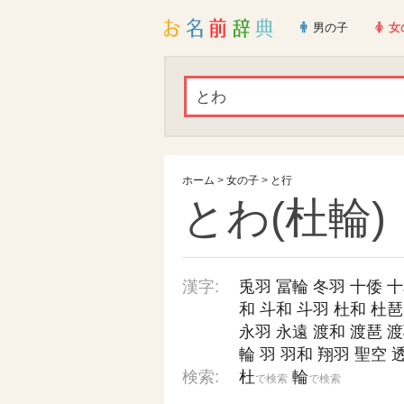
男の子
女
ホーム
>
女の子
>
と行
とわ(杜輪)
漢字:
兎羽
冨輪
冬羽
十倭
十
和
斗和
斗羽
杜和
杜琶
永羽
永遠
渡和
渡琶
渡
輪
羽
羽和
翔羽
聖空
検索:
杜
輪
で検索
で検索