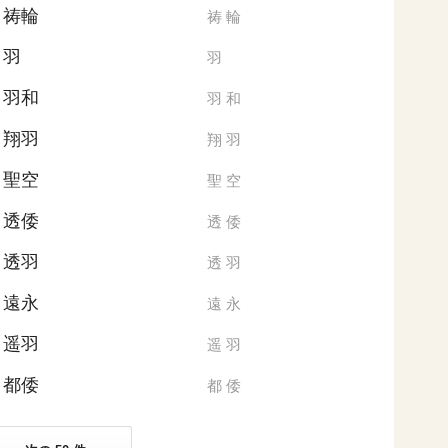
祷輪
祷
輪
羽
羽
羽和
羽
和
翔羽
翔
羽
聖空
聖
空
透倭
透
倭
透羽
透
羽
遠永
遠
永
遥羽
遥
羽
都倭
都
倭