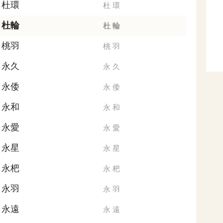
杜環
杜
環
杜輪
杜
輪
桃羽
桃
羽
永久
永
久
永倭
永
倭
永和
永
和
永愛
永
愛
永星
永
星
永杷
永
杷
永羽
永
羽
永遠
永
遠