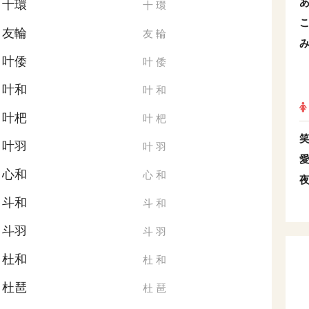
十環
十
環
友輪
友
輪
叶倭
叶
倭
叶和
叶
和
叶杷
叶
杷
叶羽
叶
羽
心和
心
和
斗和
斗
和
斗羽
斗
羽
杜和
杜
和
杜琶
杜
琶