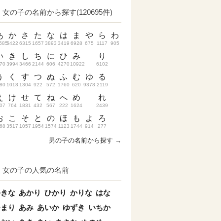
女の子の名前から探す(120695件)
あ
か
さ
た
な
は
ま
や
ら
わ
685
5422
6315
1657
3893
3419
6928
675
1117
905
い
き
し
ち
に
ひ
み
り
70
3994
3466
2144
606
4270
10922
6102
う
く
す
つ
ぬ
ふ
む
ゆ
る
80
1018
1304
922
572
1760
620
9378
2119
え
け
せ
て
ね
へ
め
れ
07
764
1831
432
567
222
1624
2439
お
こ
そ
と
の
ほ
も
よ
ろ
68
3517
1057
1954
1574
1123
1744
914
277
男の子の名前から探す →
女の子の人気の名前
ゆきな
あかり
ひかり
かりな
はな
ひまり
あみ
あいか
ゆずき
いちか