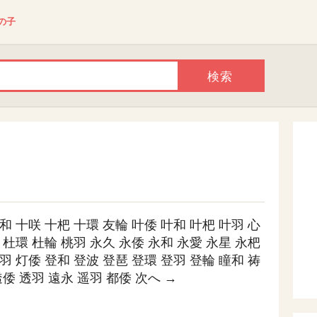
の子
和
十咲
十杷
十環
友輪
叶倭
叶和
叶杷
叶羽
心
杜環
杜輪
桃羽
永久
永倭
永和
永愛
永星
永杷
羽
灯倭
登和
登波
登琶
登環
登羽
登輪
瞳和
祷
透倭
透羽
遠永
遥羽
都倭
次へ →