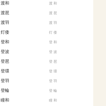
渡和
渡
和
渡琶
渡
琶
渡羽
渡
羽
灯倭
灯
倭
登和
登
和
登波
登
波
登琶
登
琶
登環
登
環
登羽
登
羽
登輪
登
輪
瞳和
瞳
和