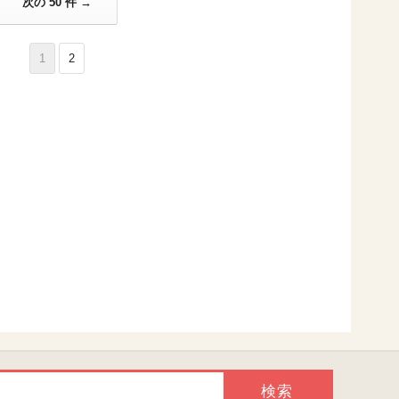
次の 50 件 →
1
2