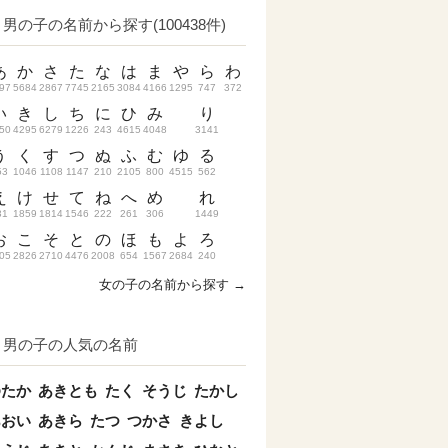
男の子の名前から探す(100438件)
あ
か
さ
た
な
は
ま
や
ら
わ
97
5684
2867
7745
2165
3084
4166
1295
747
372
い
き
し
ち
に
ひ
み
り
50
4295
6279
1226
243
4615
4048
3141
う
く
す
つ
ぬ
ふ
む
ゆ
る
53
1046
1108
1147
210
2105
800
4515
562
え
け
せ
て
ね
へ
め
れ
31
1859
1814
1546
222
261
306
1449
お
こ
そ
と
の
ほ
も
よ
ろ
05
2826
2710
4476
2008
654
1567
2684
240
女の子の名前から探す →
男の子の人気の名前
ゆたか
あきとも
たく
そうじ
たかし
あおい
あきら
たつ
つかさ
きよし