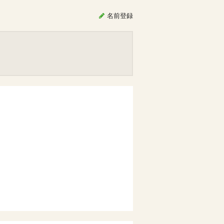
名前
登録