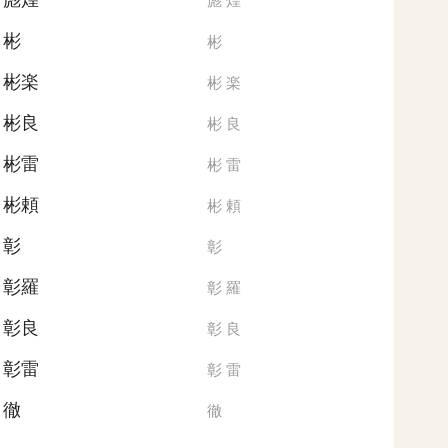
彪煌
彪
煌
彬
彬
彬楽
彬
楽
彬良
彬
良
彬雷
彬
雷
彬頼
彬
頼
彰
彰
彰羅
彰
羅
彰良
彰
良
彰雷
彰
雷
徹
徹