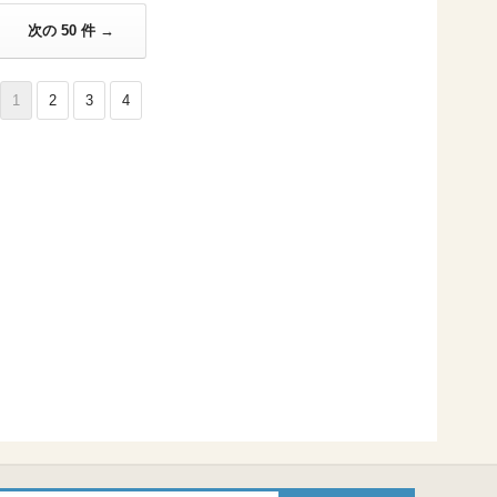
次の 50 件 →
1
2
3
4