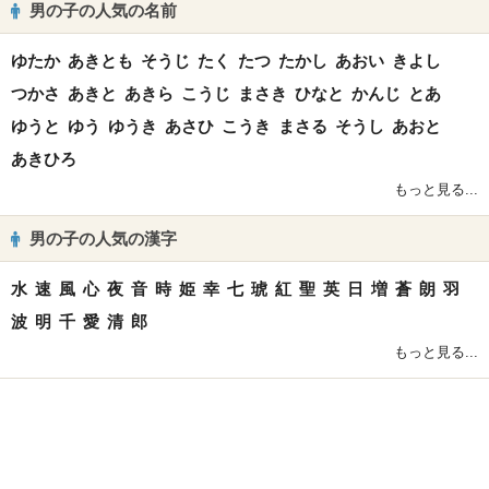
男の子の人気の名前
ゆたか
あきとも
そうじ
たく
たつ
たかし
あおい
きよし
つかさ
あきと
あきら
こうじ
まさき
ひなと
かんじ
とあ
ゆうと
ゆう
ゆうき
あさひ
こうき
まさる
そうし
あおと
あきひろ
もっと見る...
男の子の人気の漢字
水
速
風
心
夜
音
時
姫
幸
七
琥
紅
聖
英
日
増
蒼
朗
羽
波
明
千
愛
清
郎
もっと見る...