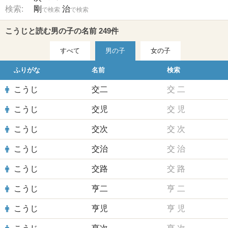
検索:
剛
治
で検索
で検索
こうじと読む男の子の名前 249件
すべて
男の子
女の子
ふりがな
名前
検索
こうじ
交二
交
二
こうじ
交児
交
児
こうじ
交次
交
次
こうじ
交治
交
治
こうじ
交路
交
路
こうじ
亨二
亨
二
こうじ
亨児
亨
児