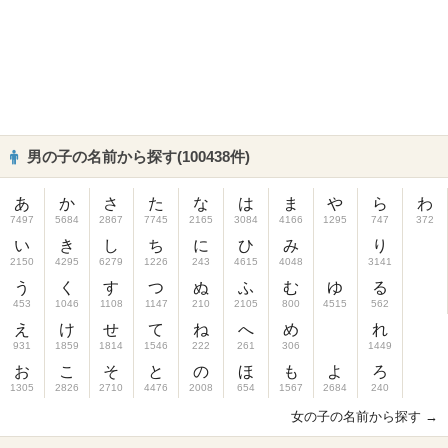
男の子の名前から探す(100438件)
あ
か
さ
た
な
は
ま
や
ら
わ
7497
5684
2867
7745
2165
3084
4166
1295
747
372
い
き
し
ち
に
ひ
み
り
2150
4295
6279
1226
243
4615
4048
3141
う
く
す
つ
ぬ
ふ
む
ゆ
る
453
1046
1108
1147
210
2105
800
4515
562
え
け
せ
て
ね
へ
め
れ
931
1859
1814
1546
222
261
306
1449
お
こ
そ
と
の
ほ
も
よ
ろ
1305
2826
2710
4476
2008
654
1567
2684
240
女の子の名前から探す →