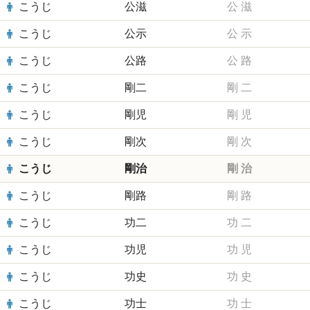
こうじ
公滋
公
滋
こうじ
公示
公
示
こうじ
公路
公
路
こうじ
剛二
剛
二
こうじ
剛児
剛
児
こうじ
剛次
剛
次
こうじ
剛治
剛
治
こうじ
剛路
剛
路
こうじ
功二
功
二
こうじ
功児
功
児
こうじ
功史
功
史
こうじ
功士
功
士