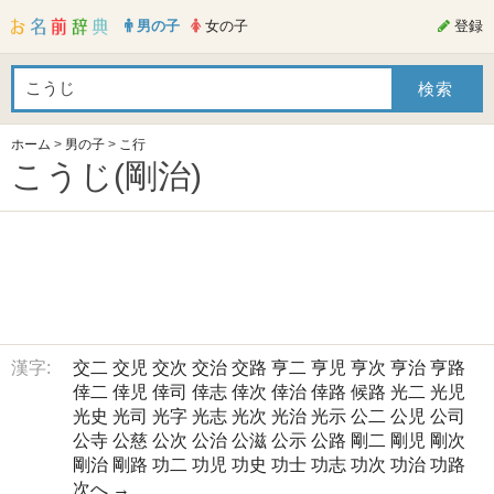
男の子
女の子
登録
ホーム
>
男の子
>
こ行
こうじ(剛治)
漢字:
交二
交児
交次
交治
交路
亨二
亨児
亨次
亨治
亨路
倖二
倖児
倖司
倖志
倖次
倖治
倖路
候路
光二
光児
光史
光司
光字
光志
光次
光治
光示
公二
公児
公司
公寺
公慈
公次
公治
公滋
公示
公路
剛二
剛児
剛次
剛治
剛路
功二
功児
功史
功士
功志
功次
功治
功路
次へ →