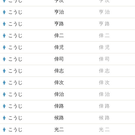
こうじ
亨次
亨
次
こうじ
亨治
亨
治
こうじ
亨路
亨
路
こうじ
倖二
倖
二
こうじ
倖児
倖
児
こうじ
倖司
倖
司
こうじ
倖志
倖
志
こうじ
倖次
倖
次
こうじ
倖治
倖
治
こうじ
倖路
倖
路
こうじ
候路
候
路
こうじ
光二
光
二