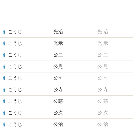
こうじ
光治
光
治
こうじ
光示
光
示
こうじ
公二
公
二
こうじ
公児
公
児
こうじ
公司
公
司
こうじ
公寺
公
寺
こうじ
公慈
公
慈
こうじ
公次
公
次
こうじ
公治
公
治