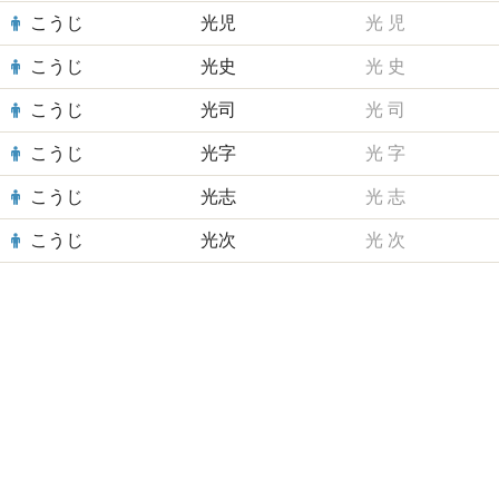
こうじ
光児
光
児
こうじ
光史
光
史
こうじ
光司
光
司
こうじ
光字
光
字
こうじ
光志
光
志
こうじ
光次
光
次