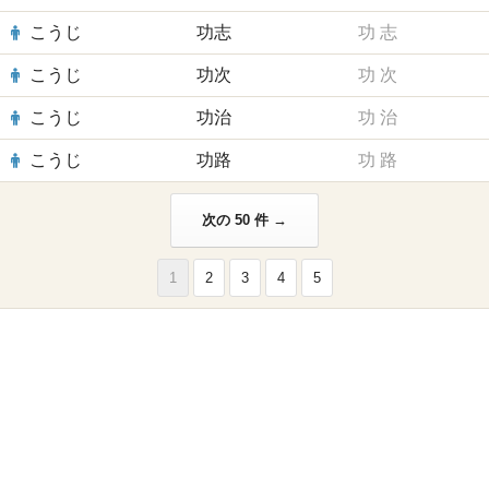
こうじ
功志
功
志
こうじ
功次
功
次
こうじ
功治
功
治
こうじ
功路
功
路
次の 50 件 →
1
2
3
4
5