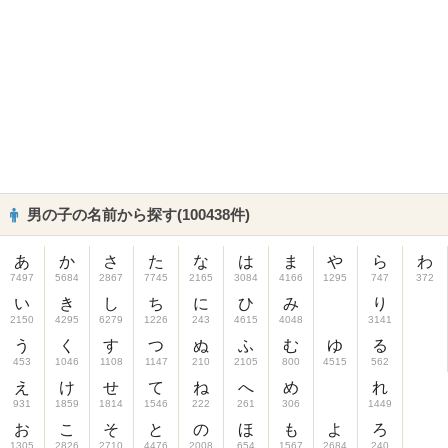
男の子の名前から探す(100438件)
あ
か
さ
た
な
は
ま
や
ら
わ
7497
5684
2867
7745
2165
3084
4166
1295
747
372
い
き
し
ち
に
ひ
み
り
2150
4295
6279
1226
243
4615
4048
3141
う
く
す
つ
ぬ
ふ
む
ゆ
る
453
1046
1108
1147
210
2105
800
4515
562
え
け
せ
て
ね
へ
め
れ
931
1859
1814
1546
222
261
306
1449
お
こ
そ
と
の
ほ
も
よ
ろ
1305
2826
2710
4476
2008
654
1567
2684
240