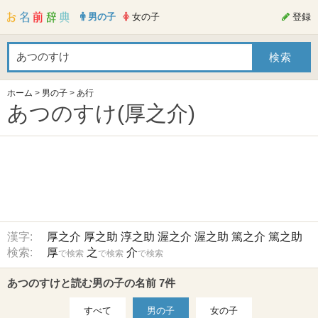
男の子
女の子
登録
ホーム
>
男の子
>
あ行
あつのすけ(厚之介)
漢字:
厚之介
厚之助
淳之助
渥之介
渥之助
篤之介
篤之助
検索:
厚
之
介
で検索
で検索
で検索
あつのすけと読む男の子の名前 7件
すべて
男の子
女の子