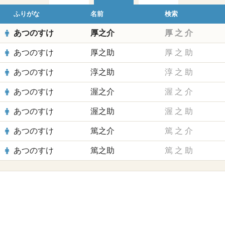
ふりがな
名前
検索
あつのすけ
厚之介
厚
之
介
あつのすけ
厚之助
厚
之
助
あつのすけ
淳之助
淳
之
助
あつのすけ
渥之介
渥
之
介
あつのすけ
渥之助
渥
之
助
あつのすけ
篤之介
篤
之
介
あつのすけ
篤之助
篤
之
助