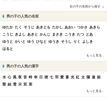
女の子の名前から探す →
男の子の人気の名前
ゆたか
たく
そうじ
あきとも
たかし
あおい
つかさ
あきら
こうじ
きよし
あきと
かんじ
まさき
こうき
たつ
とあ
ゆうと
かいと
ゆう
ひなと
ゆうき
そうし
りく
よしき
はると
もっと見る...
男の子の人気の漢字
水
心
風
夜
音
時
幸
日
琥
七
羽
愛
蒼
光
紅
太
陽
速
姫
聖
結
雪
示
双
英
もっと見る...