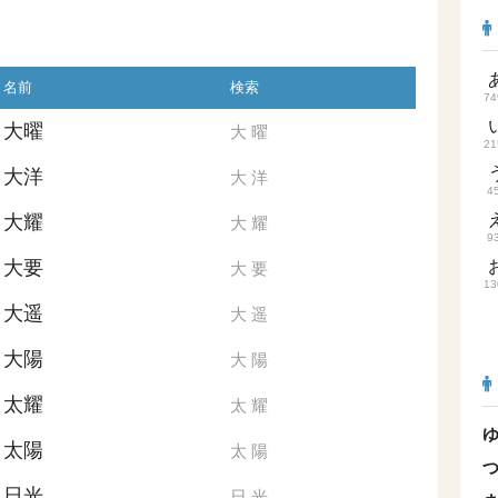
名前
検索
74
大曜
大
曜
21
大洋
大
洋
4
大耀
大
耀
9
大要
大
要
13
大遥
大
遥
大陽
大
陽
太耀
太
耀
太陽
太
陽
日光
日
光