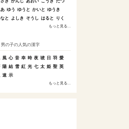
まさき
かんじ
あおい
こうき
たつ
とあ
ゆう
ゆうと
かいと
ゆうき
ひなと
よしき
そうし
はると
りく
もっと見る...
男の子の人気の漢字
水
風
心
音
幸
時
夜
琥
日
羽
愛
蒼
陽
結
雪
紅
光
七
太
姫
聖
英
双
速
示
もっと見る...