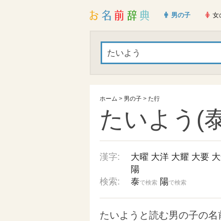
男の子
女
ホーム
>
男の子
>
た行
たいよう(泰
漢字:
大曜
大洋
大耀
大要
大
陽
検索:
泰
陽
で検索
で検索
たいようと読む男の子の名前