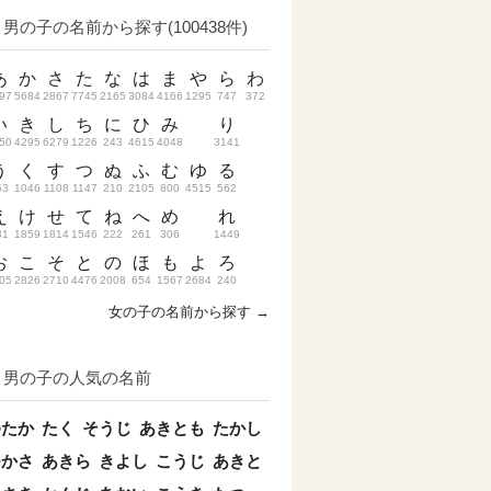
男の子の名前から探す(100438件)
あ
か
さ
た
な
は
ま
や
ら
わ
97
5684
2867
7745
2165
3084
4166
1295
747
372
い
き
し
ち
に
ひ
み
り
50
4295
6279
1226
243
4615
4048
3141
う
く
す
つ
ぬ
ふ
む
ゆ
る
53
1046
1108
1147
210
2105
800
4515
562
え
け
せ
て
ね
へ
め
れ
31
1859
1814
1546
222
261
306
1449
お
こ
そ
と
の
ほ
も
よ
ろ
05
2826
2710
4476
2008
654
1567
2684
240
女の子の名前から探す →
男の子の人気の名前
ゆたか
たく
そうじ
あきとも
たかし
つかさ
あきら
きよし
こうじ
あきと