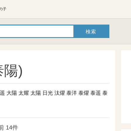
の子
陽)
遥
大陽
太耀
太陽
日光
汰燿
泰洋
泰燿
泰遥
泰
 14件