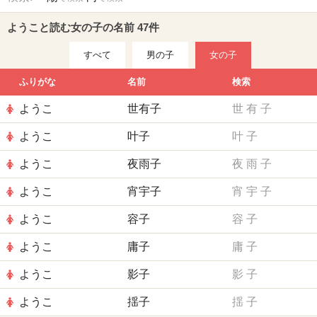
ようこと読む女の子の名前 47件
すべて
男の子
女の子
ふりがな
名前
検索
ようこ
世有子
世
有
子
ようこ
叶子
叶
子
ようこ
夜雨子
夜
雨
子
ようこ
宵宇子
宵
宇
子
ようこ
容子
容
子
ようこ
庸子
庸
子
ようこ
影子
影
子
ようこ
揺子
揺
子