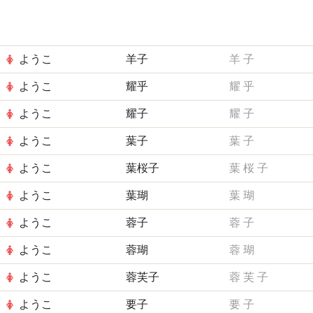
ようこ
羊子
羊
子
ようこ
耀乎
耀
乎
ようこ
耀子
耀
子
ようこ
葉子
葉
子
ようこ
葉桜子
葉
桜
子
ようこ
葉瑚
葉
瑚
ようこ
蓉子
蓉
子
ようこ
蓉瑚
蓉
瑚
ようこ
蓉芙子
蓉
芙
子
ようこ
要子
要
子