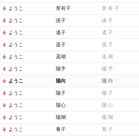
ようこ
誉有子
誉
有
子
ようこ
謠子
謠
子
ようこ
遙子
遙
子
ようこ
遥子
遥
子
ようこ
遥瑚
遥
瑚
ようこ
陽予
陽
予
ようこ
陽向
陽
向
ようこ
陽子
陽
子
ようこ
陽心
陽
心
ようこ
陽瑚
陽
瑚
ようこ
養子
養
子