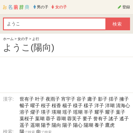
男の子
女の子
登録
ホーム
>
女の子
>
よ行
ようこ(陽向)
漢字:
世有子
叶子
夜雨子
宵宇子
容子
庸子
影子
揺子
擁子
暢子
曜子
桜子
桜香
楊子
様子
樣子
洋子
洋瑚
清海心
溶子
燿子
瑛子
瑛瑚
瑶子
瑶瑚
羊子
耀乎
耀子
葉子
葉桜子
葉瑚
蓉子
蓉瑚
蓉芙子
要子
誉有子
謠子
遙子
遥子
遥瑚
陽予
陽向
陽子
陽心
陽瑚
養子
鷹虎
検索:
陽
向
で検索
で検索