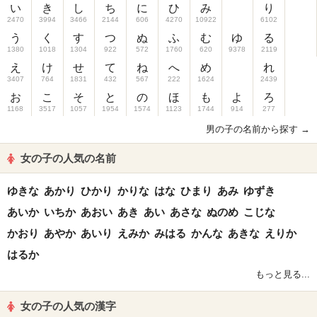
い
き
し
ち
に
ひ
み
り
2470
3994
3466
2144
606
4270
10922
6102
う
く
す
つ
ぬ
ふ
む
ゆ
る
1380
1018
1304
922
572
1760
620
9378
2119
え
け
せ
て
ね
へ
め
れ
3407
764
1831
432
567
222
1624
2439
お
こ
そ
と
の
ほ
も
よ
ろ
1168
3517
1057
1954
1574
1123
1744
914
277
男の子の名前から探す →
女の子の人気の名前
ゆきな
あかり
ひかり
かりな
はな
ひまり
あみ
ゆずき
あいか
いちか
あおい
あき
あい
あさな
ぬのめ
こじな
かおり
あやか
あいり
えみか
みはる
かんな
あきな
えりか
はるか
もっと見る...
女の子の人気の漢字