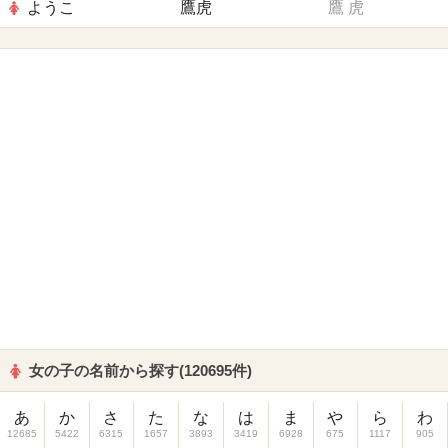
ようこ
鷹虎
鷹
虎
女の子の名前から探す(120695件)
あ
か
さ
た
な
は
ま
や
ら
わ
12685
5422
6315
1657
3893
3419
6928
675
1117
905