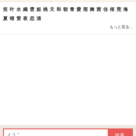
笑
叶
水
織
雲
姫
桃
天
和
朝
青
愛
雨
舞
茜
佳
桜
莞
海
夏
晴
雷
夜
恋
清
もっと見る...