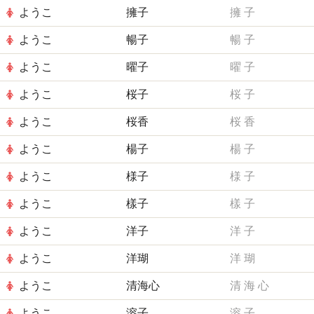
ようこ
擁子
擁
子
ようこ
暢子
暢
子
ようこ
曜子
曜
子
ようこ
桜子
桜
子
ようこ
桜香
桜
香
ようこ
楊子
楊
子
ようこ
様子
様
子
ようこ
樣子
樣
子
ようこ
洋子
洋
子
ようこ
洋瑚
洋
瑚
ようこ
清海心
清
海
心
ようこ
溶子
溶
子