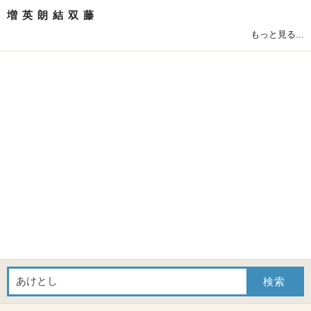
増
英
朗
結
双
藤
もっと見る...