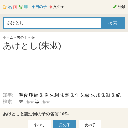
男の子
女の子
登録
ホーム
>
男の子
>
あ行
あけとし(朱淑)
漢字:
明俊
明敏
朱俊
朱利
朱寿
朱年
朱敏
朱歳
朱淑
朱紀
検索:
朱
淑
で検索
で検索
あけとしと読む男の子の名前 10件
すべて
男の子
女の子