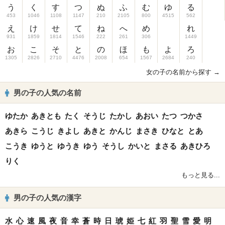
う
く
す
つ
ぬ
ふ
む
ゆ
る
453
1046
1108
1147
210
2105
800
4515
562
え
け
せ
て
ね
へ
め
れ
931
1859
1814
1546
222
261
306
1449
お
こ
そ
と
の
ほ
も
よ
ろ
1305
2826
2710
4476
2008
654
1567
2684
240
女の子の名前から探す →
男の子の人気の名前
ゆたか
あきとも
たく
そうじ
たかし
あおい
たつ
つかさ
あきら
こうじ
きよし
あきと
かんじ
まさき
ひなと
とあ
こうき
ゆうと
ゆうき
ゆう
そうし
かいと
まさる
あきひろ
りく
もっと見る...
男の子の人気の漢字
水
心
速
風
夜
音
幸
蒼
時
日
琥
姫
七
紅
羽
聖
雪
愛
明