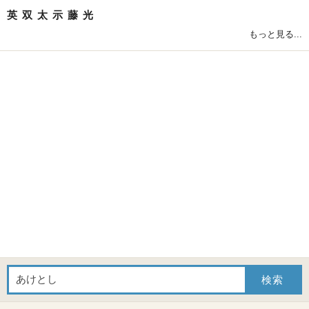
英
双
太
示
藤
光
もっと見る...