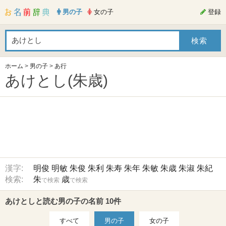
男の子
女の子
登録
ホーム
>
男の子
>
あ行
あけとし(朱歳)
漢字:
明俊
明敏
朱俊
朱利
朱寿
朱年
朱敏
朱歳
朱淑
朱紀
検索:
朱
歳
で検索
で検索
あけとしと読む男の子の名前 10件
すべて
男の子
女の子