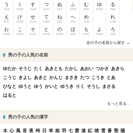
う
く
す
つ
ぬ
ふ
む
ゆ
る
453
1046
1108
1147
210
2105
800
4515
562
え
け
せ
て
ね
へ
め
れ
931
1859
1814
1546
222
261
306
1449
お
こ
そ
と
の
ほ
も
よ
ろ
1305
2826
2710
4476
2008
654
1567
2684
240
女の子の名前から探す →
男の子の人気の名前
ゆたか
そうじ
たく
あきとも
たかし
あおい
つかさ
あきら
こうじ
きよし
あきと
かんじ
まさき
たつ
こうき
とあ
ひなと
ゆうと
ゆう
かいと
ゆうき
りく
そうし
まさる
はると
もっと見る...
男の子の人気の漢字
水
心
風
音
夜
時
日
幸
姫
羽
七
愛
速
紅
琥
雪
蒼
聖
陽