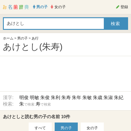
男の子
女の子
登録
ホーム
>
男の子
>
あ行
あけとし(朱寿)
漢字:
明俊
明敏
朱俊
朱利
朱寿
朱年
朱敏
朱歳
朱淑
朱紀
検索:
朱
寿
で検索
で検索
あけとしと読む男の子の名前 10件
すべて
男の子
女の子