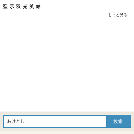
聖
示
双
光
英
結
もっと見る...