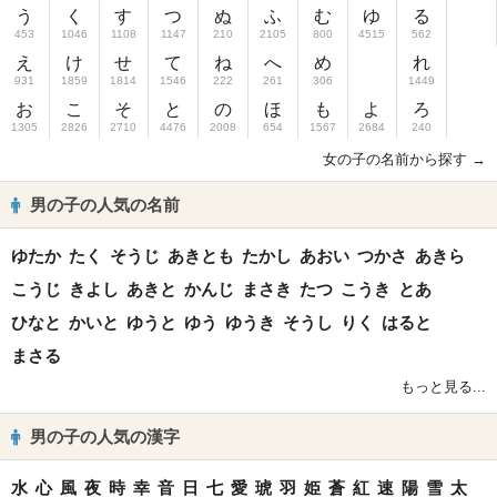
う
く
す
つ
ぬ
ふ
む
ゆ
る
453
1046
1108
1147
210
2105
800
4515
562
え
け
せ
て
ね
へ
め
れ
931
1859
1814
1546
222
261
306
1449
お
こ
そ
と
の
ほ
も
よ
ろ
1305
2826
2710
4476
2008
654
1567
2684
240
女の子の名前から探す →
男の子の人気の名前
ゆたか
たく
そうじ
あきとも
たかし
あおい
つかさ
あきら
こうじ
きよし
あきと
かんじ
まさき
たつ
こうき
とあ
ひなと
かいと
ゆうと
ゆう
ゆうき
そうし
りく
はると
まさる
もっと見る...
男の子の人気の漢字
水
心
風
夜
時
幸
音
日
七
愛
琥
羽
姫
蒼
紅
速
陽
雪
太