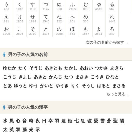
う
く
す
つ
ぬ
ふ
む
ゆ
る
453
1046
1108
1147
210
2105
800
4515
562
え
け
せ
て
ね
へ
め
れ
931
1859
1814
1546
222
261
306
1449
お
こ
そ
と
の
ほ
も
よ
ろ
1305
2826
2710
4476
2008
654
1567
2684
240
女の子の名前から探す →
男の子の人気の名前
ゆたか
たく
そうじ
あきとも
たかし
あおい
つかさ
あきら
こうじ
きよし
あきと
かんじ
たつ
まさき
こうき
ひなと
とあ
ゆうと
ゆう
かいと
ゆうき
りく
そうし
はると
まさる
もっと見る...
男の子の人気の漢字
水
風
心
音
時
夜
日
幸
羽
速
姫
七
紅
琥
愛
雪
蒼
聖
陽
太
英
双
藤
光
示