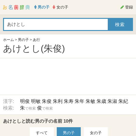
男の子
女の子
登録
ホーム
>
男の子
>
あ行
あけとし(朱俊)
漢字:
明俊
明敏
朱俊
朱利
朱寿
朱年
朱敏
朱歳
朱淑
朱紀
検索:
朱
俊
で検索
で検索
あけとしと読む男の子の名前 10件
すべて
男の子
女の子