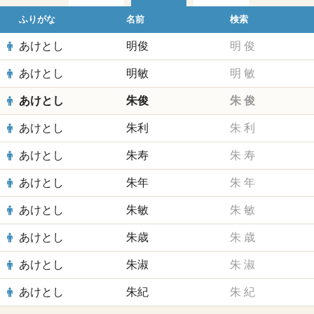
ふりがな
名前
検索
あけとし
明俊
明
俊
あけとし
明敏
明
敏
あけとし
朱俊
朱
俊
あけとし
朱利
朱
利
あけとし
朱寿
朱
寿
あけとし
朱年
朱
年
あけとし
朱敏
朱
敏
あけとし
朱歳
朱
歳
あけとし
朱淑
朱
淑
あけとし
朱紀
朱
紀