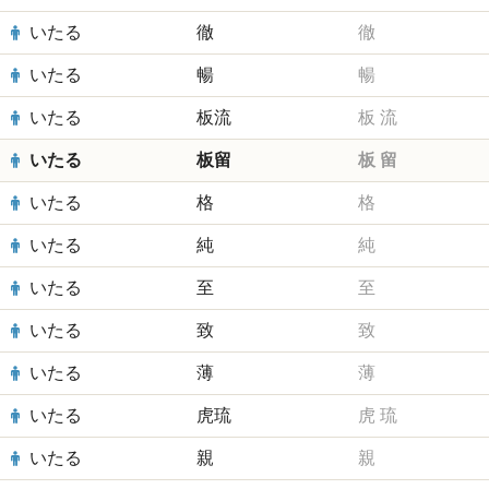
いたる
徹
徹
いたる
暢
暢
いたる
板流
板
流
いたる
板留
板
留
いたる
格
格
いたる
純
純
いたる
至
至
いたる
致
致
いたる
薄
薄
いたる
虎琉
虎
琉
いたる
親
親