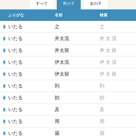
すべて
男の子
女の子
ふりがな
名前
検索
いたる
之
之
いたる
井太流
井
太
流
いたる
井太留
井
太
留
いたる
伊太流
伊
太
流
いたる
伊太留
伊
太
留
いたる
到
到
いたる
効
効
いたる
及
及
いたる
周
周
いたる
届
届