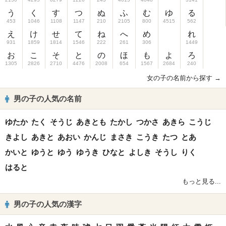
う
く
す
つ
ぬ
ふ
む
ゆ
る
453
1046
1108
1147
210
2105
800
4515
562
え
け
せ
て
ね
へ
め
れ
931
1859
1814
1546
222
261
306
1449
お
こ
そ
と
の
ほ
も
よ
ろ
1305
2826
2710
4476
2008
654
1567
2684
240
女の子の名前から探す →
男の子の人気の名前
ゆたか
たく
そうじ
あきとも
たかし
つかさ
あきら
こうじ
きよし
あきと
あおい
かんじ
まさき
こうき
たつ
とあ
かいと
ゆうと
ゆう
ゆうき
ひなと
よしき
そうし
りく
はると
もっと見る...
男の子の人気の漢字