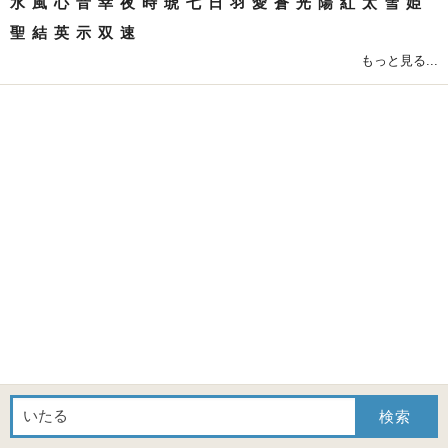
水
風
心
音
幸
夜
時
琥
七
日
羽
愛
蒼
光
陽
紅
太
雪
姫
聖
結
英
示
双
速
もっと見る...