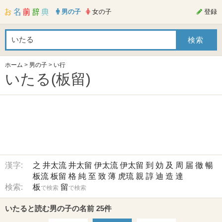
男の子
女の子
登録
ホーム
>
男の子
>
い行
いたる(板留)
漢字:
之
井太流
井太留
伊太流
伊太留
到
効
及
周
届
徹
暢
板流
板留
格
純
至
致
薄
虎琉
親
諄
迪
造
達
検索:
板
留
で検索
で検索
いたると読む男の子の名前 25件