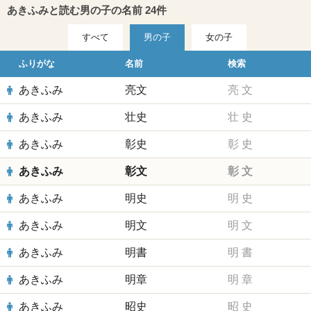
あきふみと読む男の子の名前 24件
すべて
男の子
女の子
ふりがな
名前
検索
あきふみ
亮文
亮
文
あきふみ
壮史
壮
史
あきふみ
彰史
彰
史
あきふみ
彰文
彰
文
あきふみ
明史
明
史
あきふみ
明文
明
文
あきふみ
明書
明
書
あきふみ
明章
明
章
あきふみ
昭史
昭
史