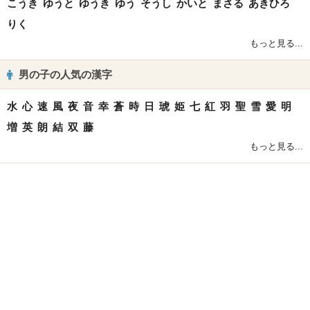
こうき
ゆうと
ゆうき
ゆう
そうし
かいと
まさる
あきひろ
りく
もっと見る...
男の子の人気の漢字
水
心
速
風
夜
音
幸
蒼
時
日
琥
姫
七
紅
羽
聖
雪
愛
明
増
英
朗
結
双
藤
もっと見る...