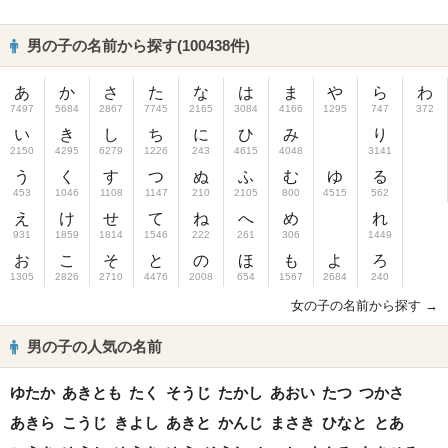
男の子の名前から探す(100438件)
あ
か
さ
た
な
は
ま
や
ら
わ
7497
5684
2867
7745
2165
3084
4166
1295
747
372
い
き
し
ち
に
ひ
み
り
2150
4295
6279
1226
243
4615
4048
3141
う
く
す
つ
ぬ
ふ
む
ゆ
る
453
1046
1108
1147
210
2105
800
4515
562
え
け
せ
て
ね
へ
め
れ
931
1859
1814
1546
222
261
306
1449
お
こ
そ
と
の
ほ
も
よ
ろ
1305
2826
2710
4476
2008
654
1567
2684
240
女の子の名前から探す →
男の子の人気の名前
ゆたか
あきとも
たく
そうじ
たかし
あおい
たつ
つかさ
あきら
こうじ
きよし
あきと
かんじ
まさき
ひなと
とあ