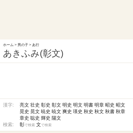
ホーム
>
男の子
>
あ行
あきふみ(彰文)
漢字:
亮文
壮史
彰史
彰文
明史
明文
明書
明章
昭史
昭文
晃史
晃文
暁史
暁文
爽史
瑛史
秋史
秋文
秋書
秋章
章史
聡史
輝史
陽文
検索:
彰
文
で検索
で検索