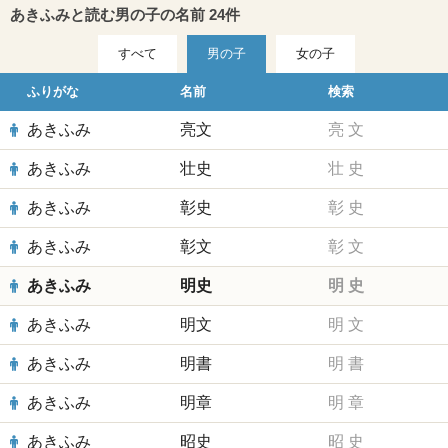
あきふみと読む男の子の名前 24件
すべて
男の子
女の子
ふりがな
名前
検索
あきふみ
亮文
亮
文
あきふみ
壮史
壮
史
あきふみ
彰史
彰
史
あきふみ
彰文
彰
文
あきふみ
明史
明
史
あきふみ
明文
明
文
あきふみ
明書
明
書
あきふみ
明章
明
章
あきふみ
昭史
昭
史