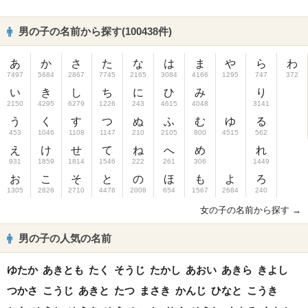
男の子の名前から探す(100438件)
あ
か
さ
た
な
は
ま
や
ら
わ
7497
5684
2867
7745
2165
3084
4166
1295
747
372
い
き
し
ち
に
ひ
み
り
2150
4295
6279
1226
243
4615
4048
3141
う
く
す
つ
ぬ
ふ
む
ゆ
る
453
1046
1108
1147
210
2105
800
4515
562
え
け
せ
て
ね
へ
め
れ
931
1859
1814
1546
222
261
306
1449
お
こ
そ
と
の
ほ
も
よ
ろ
1305
2826
2710
4476
2008
654
1567
2684
240
女の子の名前から探す →
男の子の人気の名前
ゆたか
あきとも
たく
そうじ
たかし
あおい
あきら
きよし
つかさ
こうじ
あきと
たつ
まさき
かんじ
ひなと
こうき