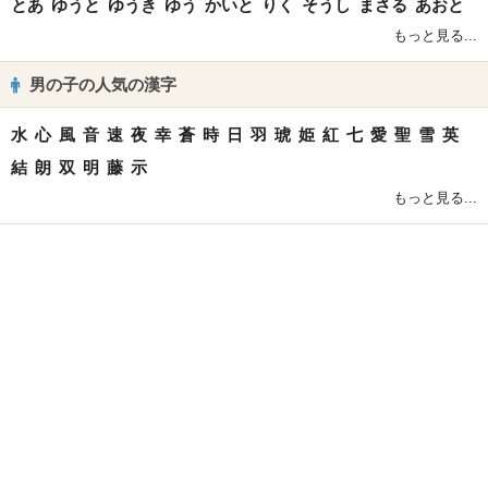
とあ
ゆうと
ゆうき
ゆう
かいと
りく
そうし
まさる
あおと
もっと見る...
男の子の人気の漢字
水
心
風
音
速
夜
幸
蒼
時
日
羽
琥
姫
紅
七
愛
聖
雪
英
結
朗
双
明
藤
示
もっと見る...