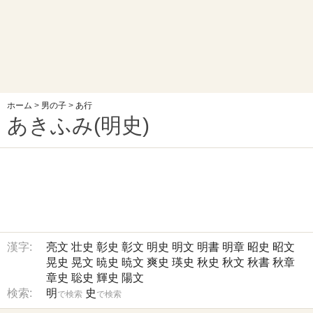
ホーム
>
男の子
>
あ行
あきふみ(明史)
漢字:
亮文
壮史
彰史
彰文
明史
明文
明書
明章
昭史
昭文
晃史
晃文
暁史
暁文
爽史
瑛史
秋史
秋文
秋書
秋章
章史
聡史
輝史
陽文
検索:
明
史
で検索
で検索