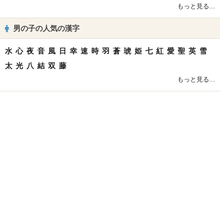
もっと見る...
男の子の人気の漢字
水
心
夜
音
風
日
幸
速
時
羽
蒼
琥
姫
七
紅
愛
聖
英
雪
太
光
八
結
双
藤
もっと見る...