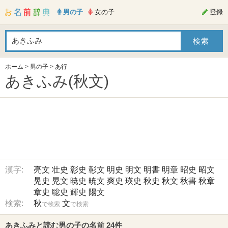
男の子
女の子
登録
ホーム
>
男の子
>
あ行
あきふみ(秋文)
漢字:
亮文
壮史
彰史
彰文
明史
明文
明書
明章
昭史
昭文
晃史
晃文
暁史
暁文
爽史
瑛史
秋史
秋文
秋書
秋章
章史
聡史
輝史
陽文
検索:
秋
文
で検索
で検索
あきふみと読む男の子の名前 24件