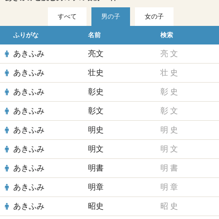
すべて
男の子
女の子
ふりがな
名前
検索
あきふみ
亮文
亮
文
あきふみ
壮史
壮
史
あきふみ
彰史
彰
史
あきふみ
彰文
彰
文
あきふみ
明史
明
史
あきふみ
明文
明
文
あきふみ
明書
明
書
あきふみ
明章
明
章
あきふみ
昭史
昭
史