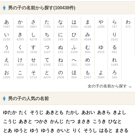
男の子の名前から探す(100438件)
あ
か
さ
た
な
は
ま
や
ら
わ
7497
5684
2867
7745
2165
3084
4166
1295
747
372
い
き
し
ち
に
ひ
み
り
2150
4295
6279
1226
243
4615
4048
3141
う
く
す
つ
ぬ
ふ
む
ゆ
る
453
1046
1108
1147
210
2105
800
4515
562
え
け
せ
て
ね
へ
め
れ
931
1859
1814
1546
222
261
306
1449
お
こ
そ
と
の
ほ
も
よ
ろ
1305
2826
2710
4476
2008
654
1567
2684
240
女の子の名前から探す →
男の子の人気の名前
ゆたか
たく
そうじ
あきとも
たかし
あおい
あきら
きよし
こうじ
あきと
つかさ
かんじ
たつ
まさき
こうき
ひなと
とあ
ゆうと
ゆう
ゆうき
かいと
りく
そうし
はると
まさる