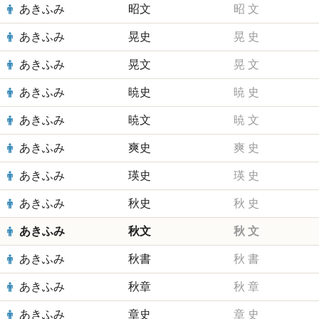
あきふみ
昭文
昭
文
あきふみ
晃史
晃
史
あきふみ
晃文
晃
文
あきふみ
暁史
暁
史
あきふみ
暁文
暁
文
あきふみ
爽史
爽
史
あきふみ
瑛史
瑛
史
あきふみ
秋史
秋
史
あきふみ
秋文
秋
文
あきふみ
秋書
秋
書
あきふみ
秋章
秋
章
あきふみ
章史
章
史