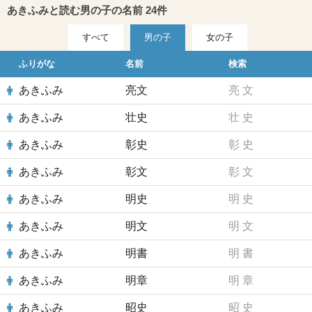
あきふみと読む男の子の名前 24件
すべて
男の子
女の子
ふりがな
名前
検索
あきふみ
亮文
亮
文
あきふみ
壮史
壮
史
あきふみ
彰史
彰
史
あきふみ
彰文
彰
文
あきふみ
明史
明
史
あきふみ
明文
明
文
あきふみ
明書
明
書
あきふみ
明章
明
章
あきふみ
昭史
昭
史