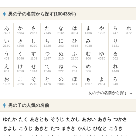
男の子の名前から探す(100438件)
あ
か
さ
た
な
は
ま
や
ら
わ
7497
5684
2867
7745
2165
3084
4166
1295
747
372
い
き
し
ち
に
ひ
み
り
2150
4295
6279
1226
243
4615
4048
3141
う
く
す
つ
ぬ
ふ
む
ゆ
る
453
1046
1108
1147
210
2105
800
4515
562
え
け
せ
て
ね
へ
め
れ
931
1859
1814
1546
222
261
306
1449
お
こ
そ
と
の
ほ
も
よ
ろ
1305
2826
2710
4476
2008
654
1567
2684
240
女の子の名前から探す →
男の子の人気の名前
ゆたか
たく
あきとも
そうじ
たかし
あおい
あきら
つかさ
きよし
こうじ
あきと
たつ
まさき
かんじ
ひなと
こうき