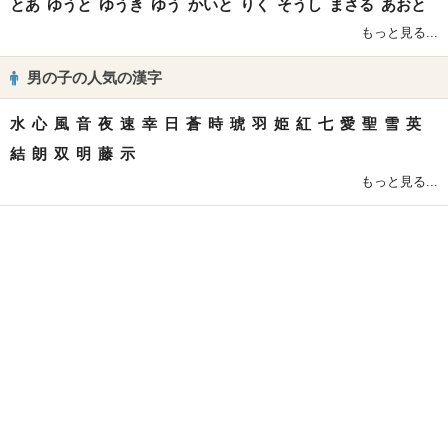
とあ
ゆうと
ゆうき
ゆう
かいと
りく
そうし
まさる
あおと
もっと見る...
男の子の人気の漢字
水
心
風
音
夜
速
幸
日
蒼
時
琥
羽
姫
紅
七
愛
聖
雪
英
結
朗
双
明
藤
示
もっと見る...