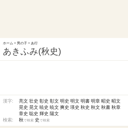
ホーム
>
男の子
>
あ行
あきふみ(秋史)
漢字:
亮文
壮史
彰史
彰文
明史
明文
明書
明章
昭史
昭文
晃史
晃文
暁史
暁文
爽史
瑛史
秋史
秋文
秋書
秋章
章史
聡史
輝史
陽文
検索:
秋
史
で検索
で検索