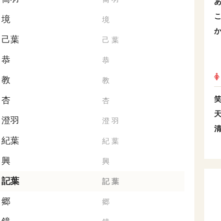
境
境
己葉
己
葉
恭
恭
教
教
杏
杏
澄羽
澄
羽
紀葉
紀
葉
興
興
記葉
記
葉
郷
郷