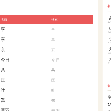
名前
検索
12
亨
亨
24
享
享
13
京
京
34
今日
今
日
11
共
共
匡
匡
叶
叶
喬
喬
喬羽
喬
羽