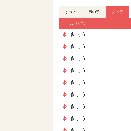
すべて
男の子
女の子
ふりがな
きょう
きょう
きょう
きょう
きょう
きょう
きょう
きょう
きょう