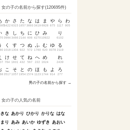
女の子の名前から探す(120695件)
あ
か
さ
た
な
は
ま
や
ら
わ
685
5422
6315
1657
3893
3419
6928
675
1117
905
い
き
し
ち
に
ひ
み
り
70
3994
3466
2144
606
4270
10922
6102
う
く
す
つ
ぬ
ふ
む
ゆ
る
80
1018
1304
922
572
1760
620
9378
2119
え
け
せ
て
ね
へ
め
れ
07
764
1831
432
567
222
1624
2439
お
こ
そ
と
の
ほ
も
よ
ろ
68
3517
1057
1954
1574
1123
1744
914
277
男の子の名前から探す →
女の子の人気の名前
ゆきな
あかり
ひかり
かりな
はな
ひまり
あみ
あいか
ゆずき
あおい