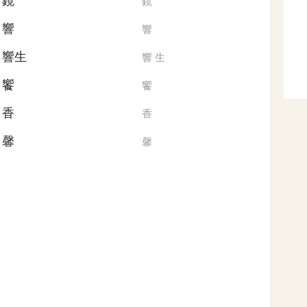
鏡
鏡
響
響
響生
響
生
饗
饗
香
香
馨
馨