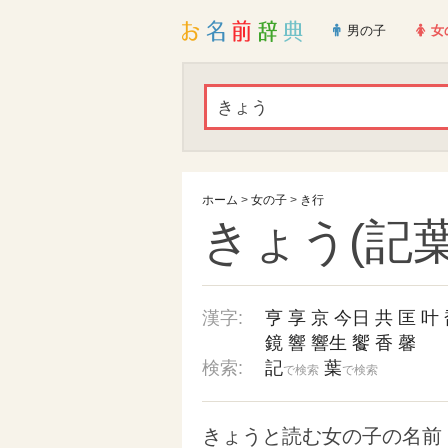
男の子
女
ホーム
>
女の子
>
き行
きょう(記葉
漢字:
亨
享
京
今日
共
匡
叶
鏡
響
響生
饗
香
馨
検索:
記
葉
で検索
で検索
きょうと読む女の子の名前 