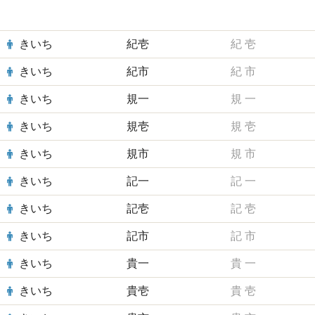
きいち
紀壱
紀
壱
きいち
紀市
紀
市
きいち
規一
規
一
きいち
規壱
規
壱
きいち
規市
規
市
きいち
記一
記
一
きいち
記壱
記
壱
きいち
記市
記
市
きいち
貴一
貴
一
きいち
貴壱
貴
壱