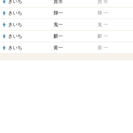
きいち
貴市
貴
市
きいち
輝一
輝
一
きいち
鬼一
鬼
一
きいち
麒一
麒
一
きいち
黄一
黄
一