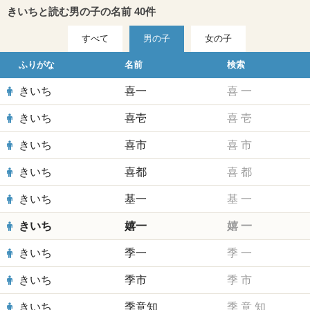
きいちと読む男の子の名前 40件
すべて
男の子
女の子
ふりがな
名前
検索
きいち
喜一
喜
一
きいち
喜壱
喜
壱
きいち
喜市
喜
市
きいち
喜都
喜
都
きいち
基一
基
一
きいち
嬉一
嬉
一
きいち
季一
季
一
きいち
季市
季
市
きいち
季意知
季
意
知