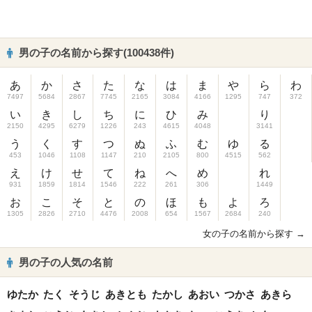
男の子の名前から探す(100438件)
あ
か
さ
た
な
は
ま
や
ら
わ
7497
5684
2867
7745
2165
3084
4166
1295
747
372
い
き
し
ち
に
ひ
み
り
2150
4295
6279
1226
243
4615
4048
3141
う
く
す
つ
ぬ
ふ
む
ゆ
る
453
1046
1108
1147
210
2105
800
4515
562
え
け
せ
て
ね
へ
め
れ
931
1859
1814
1546
222
261
306
1449
お
こ
そ
と
の
ほ
も
よ
ろ
1305
2826
2710
4476
2008
654
1567
2684
240
女の子の名前から探す →
男の子の人気の名前
ゆたか
たく
そうじ
あきとも
たかし
あおい
つかさ
あきら