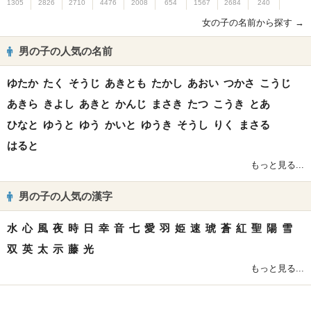
1305
2826
2710
4476
2008
654
1567
2684
240
女の子の名前から探す →
男の子の人気の名前
ゆたか
たく
そうじ
あきとも
たかし
あおい
つかさ
こうじ
あきら
きよし
あきと
かんじ
まさき
たつ
こうき
とあ
ひなと
ゆうと
ゆう
かいと
ゆうき
そうし
りく
まさる
はると
もっと見る...
男の子の人気の漢字
水
心
風
夜
時
日
幸
音
七
愛
羽
姫
速
琥
蒼
紅
聖
陽
雪
双
英
太
示
藤
光
もっと見る...