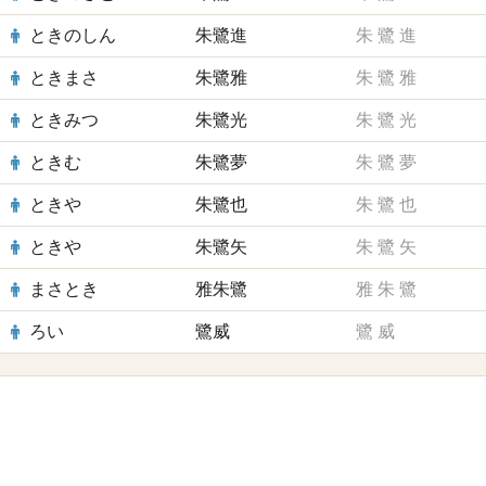
ときのしん
朱鷺進
朱
鷺
進
ときまさ
朱鷺雅
朱
鷺
雅
ときみつ
朱鷺光
朱
鷺
光
ときむ
朱鷺夢
朱
鷺
夢
ときや
朱鷺也
朱
鷺
也
ときや
朱鷺矢
朱
鷺
矢
まさとき
雅朱鷺
雅
朱
鷺
ろい
鷺威
鷺
威