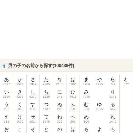
男の子の名前から探す(100438件)
あ
か
さ
た
な
は
ま
や
ら
わ
7497
5684
2867
7745
2165
3084
4166
1295
747
372
い
き
し
ち
に
ひ
み
り
2150
4295
6279
1226
243
4615
4048
3141
う
く
す
つ
ぬ
ふ
む
ゆ
る
453
1046
1108
1147
210
2105
800
4515
562
え
け
せ
て
ね
へ
め
れ
931
1859
1814
1546
222
261
306
1449
お
こ
そ
と
の
ほ
も
よ
ろ