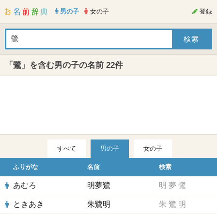
男の子
女の子
登録
「鷺」を含む男の子の名前 22件
すべて
男の子
女の子
ふりがな
名前
検索
あむろ
明夢鷺
明
夢
鷺
ときあき
朱鷺明
朱
鷺
明