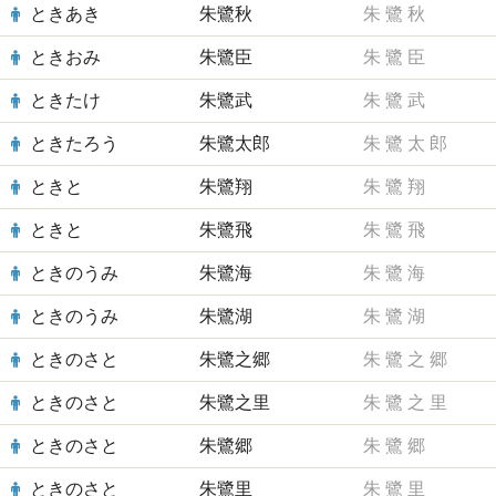
ときあき
朱鷺秋
朱
鷺
秋
ときおみ
朱鷺臣
朱
鷺
臣
ときたけ
朱鷺武
朱
鷺
武
ときたろう
朱鷺太郎
朱
鷺
太
郎
ときと
朱鷺翔
朱
鷺
翔
ときと
朱鷺飛
朱
鷺
飛
ときのうみ
朱鷺海
朱
鷺
海
ときのうみ
朱鷺湖
朱
鷺
湖
ときのさと
朱鷺之郷
朱
鷺
之
郷
ときのさと
朱鷺之里
朱
鷺
之
里
ときのさと
朱鷺郷
朱
鷺
郷
ときのさと
朱鷺里
朱
鷺
里