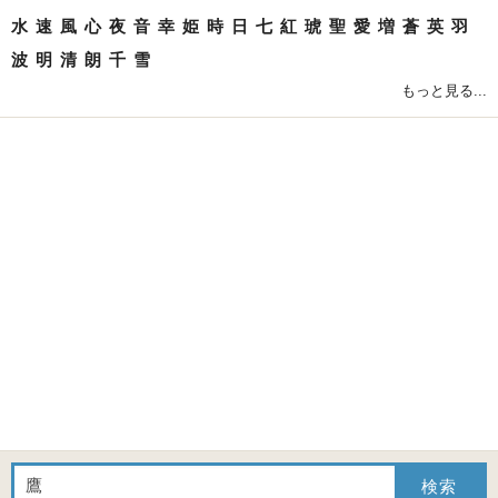
水
速
風
心
夜
音
幸
姫
時
日
七
紅
琥
聖
愛
増
蒼
英
羽
波
明
清
朗
千
雪
もっと見る...