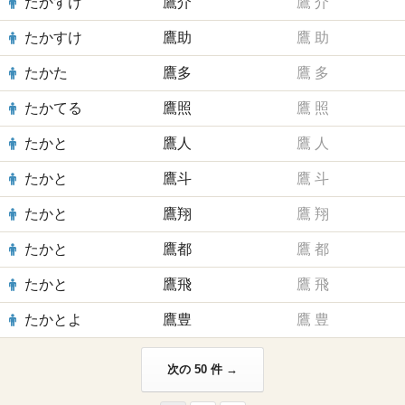
たかすけ
鷹介
鷹
介
たかすけ
鷹助
鷹
助
たかた
鷹多
鷹
多
たかてる
鷹照
鷹
照
たかと
鷹人
鷹
人
たかと
鷹斗
鷹
斗
たかと
鷹翔
鷹
翔
たかと
鷹都
鷹
都
たかと
鷹飛
鷹
飛
たかとよ
鷹豊
鷹
豊
次の 50 件 →