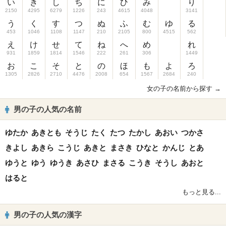
い
き
し
ち
に
ひ
み
り
2150
4295
6279
1226
243
4615
4048
3141
う
く
す
つ
ぬ
ふ
む
ゆ
る
453
1046
1108
1147
210
2105
800
4515
562
え
け
せ
て
ね
へ
め
れ
931
1859
1814
1546
222
261
306
1449
お
こ
そ
と
の
ほ
も
よ
ろ
1305
2826
2710
4476
2008
654
1567
2684
240
女の子の名前から探す →
男の子の人気の名前
ゆたか
あきとも
そうじ
たく
たつ
たかし
あおい
つかさ
きよし
あきら
こうじ
あきと
まさき
ひなと
かんじ
とあ
ゆうと
ゆう
ゆうき
あさひ
まさる
こうき
そうし
あおと
はると
もっと見る...
男の子の人気の漢字