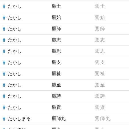
たかし
鷹士
鷹
士
たかし
鷹始
鷹
始
たかし
鷹師
鷹
師
たかし
鷹志
鷹
志
たかし
鷹思
鷹
思
たかし
鷹支
鷹
支
たかし
鷹祉
鷹
祉
たかし
鷹至
鷹
至
たかし
鷹詩
鷹
詩
たかし
鷹資
鷹
資
たかしまる
鷹師丸
鷹
師
丸