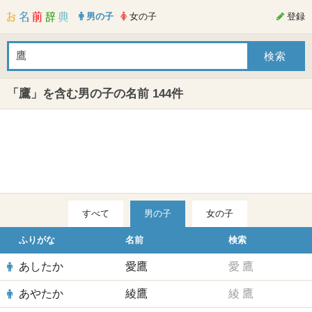
男の子
女の子
登録
「鷹」を含む男の子の名前 144件
すべて
男の子
女の子
ふりがな
名前
検索
あしたか
愛鷹
愛
鷹
あやたか
綾鷹
綾
鷹