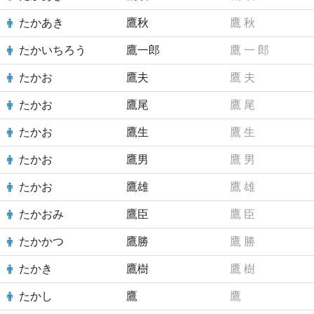
たかあき
鷹秋
鷹
秋
たかいちろう
鷹一郎
鷹
一
郎
たかお
鷹夫
鷹
夫
たかお
鷹尾
鷹
尾
たかお
鷹生
鷹
生
たかお
鷹男
鷹
男
たかお
鷹雄
鷹
雄
たかおみ
鷹臣
鷹
臣
たかかつ
鷹勝
鷹
勝
たかき
鷹樹
鷹
樹
たかし
鷹
鷹