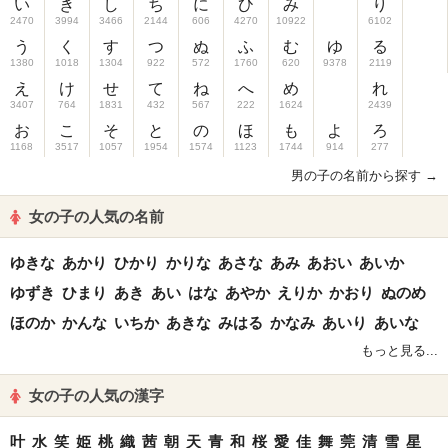
い
き
し
ち
に
ひ
み
り
2470
3994
3466
2144
606
4270
10922
6102
う
く
す
つ
ぬ
ふ
む
ゆ
る
1380
1018
1304
922
572
1760
620
9378
2119
え
け
せ
て
ね
へ
め
れ
3407
764
1831
432
567
222
1624
2439
お
こ
そ
と
の
ほ
も
よ
ろ
1168
3517
1057
1954
1574
1123
1744
914
277
男の子の名前から探す →
女の子の人気の名前
ゆきな
あかり
ひかり
かりな
あさな
あみ
あおい
あいか
ゆずき
ひまり
あき
あい
はな
あやか
えりか
かおり
ぬのめ
ほのか
かんな
いちか
あきな
みはる
かなみ
あいり
あいな
もっと見る...
女の子の人気の漢字
叶
水
笑
姫
桃
織
茜
朝
天
青
和
桜
愛
佳
舞
莞
清
雪
星