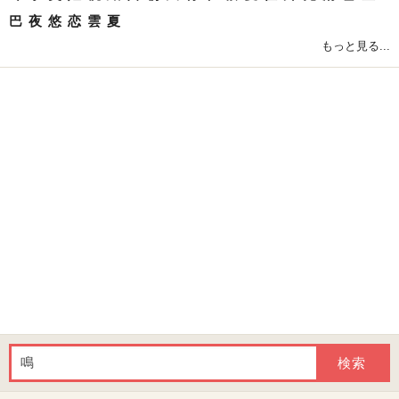
巴
夜
悠
恋
雲
夏
もっと見る...