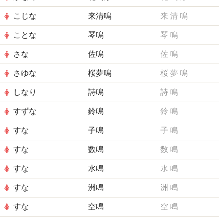
こじな
来清鳴
来
清
鳴
ことな
琴鳴
琴
鳴
さな
佐鳴
佐
鳴
さゆな
桜夢鳴
桜
夢
鳴
しなり
詩鳴
詩
鳴
すずな
鈴鳴
鈴
鳴
すな
子鳴
子
鳴
すな
数鳴
数
鳴
すな
水鳴
水
鳴
すな
洲鳴
洲
鳴
すな
空鳴
空
鳴