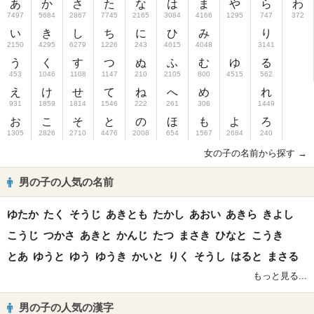
あ
か
さ
た
な
は
ま
や
ら
わ
7497
5684
2867
7745
2165
3084
4166
1295
747
372
い
き
し
ち
に
ひ
み
り
2150
4295
6279
1226
243
4615
4048
3141
う
く
す
つ
ぬ
ふ
む
ゆ
る
453
1046
1108
1147
210
2105
800
4515
562
え
け
せ
て
ね
へ
め
れ
931
1859
1814
1546
222
261
306
1449
お
こ
そ
と
の
ほ
も
よ
ろ
1305
2826
2710
4476
2008
654
1567
2684
240
女の子の名前から探す →
男の子の人気の名前
ゆたか
たく
そうじ
あきとも
たかし
あおい
あきら
きよし
こうじ
つかさ
あきと
かんじ
たつ
まさき
ひなと
こうき
とあ
ゆうと
ゆう
ゆうき
かいと
りく
そうし
はると
まさる
もっと見る...
男の子の人気の漢字