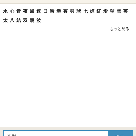
水
心
音
夜
風
速
日
時
幸
蒼
羽
琥
七
姫
紅
愛
聖
雪
英
太
八
結
双
朗
波
もっと見る...