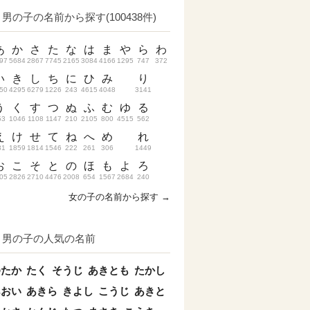
男の子の名前から探す(100438件)
あ
か
さ
た
な
は
ま
や
ら
わ
97
5684
2867
7745
2165
3084
4166
1295
747
372
い
き
し
ち
に
ひ
み
り
50
4295
6279
1226
243
4615
4048
3141
う
く
す
つ
ぬ
ふ
む
ゆ
る
53
1046
1108
1147
210
2105
800
4515
562
え
け
せ
て
ね
へ
め
れ
31
1859
1814
1546
222
261
306
1449
お
こ
そ
と
の
ほ
も
よ
ろ
05
2826
2710
4476
2008
654
1567
2684
240
女の子の名前から探す →
男の子の人気の名前
ゆたか
たく
そうじ
あきとも
たかし
あおい
あきら
きよし
こうじ
あきと