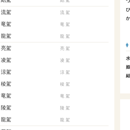
結駕
結
駕
流駕
流
駕
竜駕
竜
駕
龍駕
龍
駕
亮駕
亮
駕
凌駕
凌
駕
涼駕
涼
駕
稜駕
稜
駕
竜駕
竜
駕
陵駕
陵
駕
龍駕
龍
駕