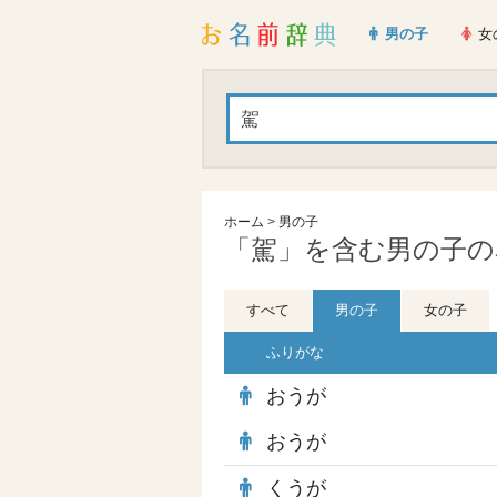
男の子
女
ホーム
>
男の子
「駕」を含む男の子の名
すべて
男の子
女の子
ふりがな
おうが
おうが
くうが