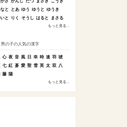
つかさ
かんじ
たつ
まさき
こうき
ひなと
とあ
ゆう
ゆうと
ゆうき
かいと
りく
そうし
はると
まさる
もっと見る...
男の子の人気の漢字
水
心
夜
音
風
日
幸
時
速
羽
琥
姫
七
紅
蒼
愛
聖
雪
英
太
双
八
結
藤
陽
もっと見る...