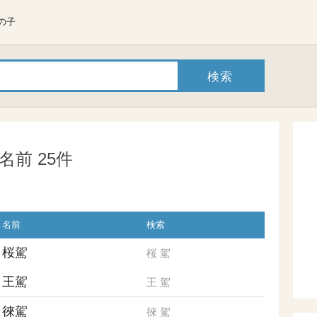
の子
前 25件
名前
検索
桜駕
桜
駕
王駕
王
駕
徠駕
徠
駕