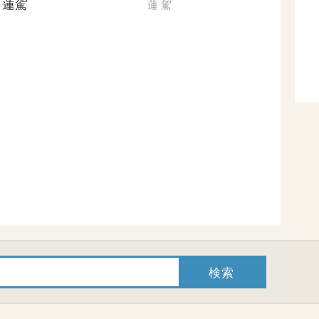
蓮駕
蓮
駕